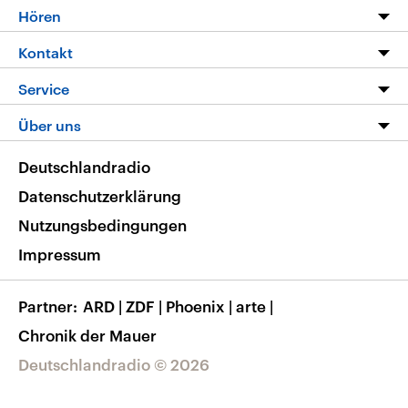
Programm
Hören
Alle Sendungen
Livestream
Kontakt
Die Nachrichten
Audios
Hörerservice
Service
Nachrichtenleicht
Podcasts
Social Media
FAQ
Über uns
Neue Beiträge auf dlf.de
Deutschlandfunk App
Newsletter
Deutschlandradio
Themen-Schwerpunkte
Nachrichten App
Deutschlandradio
Veranstaltungen
Presse
Frequenzen
Datenschutzerklärung
Musikliste
Ausbildung und Karriere
Nutzungsbedingungen
RSS
Transparenz
Impressum
Korrekturen
Barrierefreiheit
Partner
ARD
|
ZDF
|
Phoenix
|
arte
|
Chronik der Mauer
Deutschlandradio © 2026