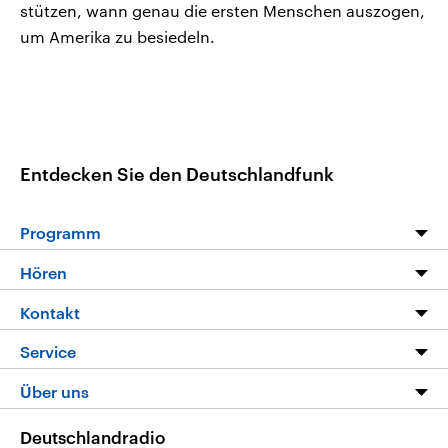
stützen, wann genau die ersten Menschen auszogen,
um Amerika zu besiedeln.
Entdecken Sie den Deutschlandfunk
Programm
Programm
Hören
Alle Sendungen
Livestream
Kontakt
Die Nachrichten
Audios
Hörerservice
Service
Nachrichtenleicht
Podcasts
Social Media
FAQ
Über uns
Neue Beiträge auf dlf.de
Deutschlandfunk App
Newsletter
Deutschlandradio
Themen-Schwerpunkte
Nachrichten App
Deutschlandradio