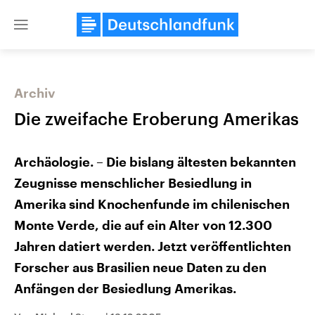
Close
menu
Archiv
Themen
Die zweifache Eroberung Amerikas
Archäologie. – Die bislang ältesten bekannten
Zeugnisse menschlicher Besiedlung in
Amerika sind Knochenfunde im chilenischen
Monte Verde, die auf ein Alter von 12.300
Landtagswahl Sachsen-Anhalt
Jahren datiert werden. Jetzt veröffentlichten
USA
2026
Aktuelle Beiträge, Analys
Forscher aus Brasilien neue Daten zu den
Alle Informationen
Hintergründe
Sachsen-Anhalt wählt am 6.
Wirtschaftlich und militäri
Anfängen der Besiedlung Amerikas.
September 2026 einen neuen
gehören die Vereinigten S
Landtag. Seit 2021 wird das
den mächtigsten Ländern 
Bundesland von einer Koalition aus
mit großem Einfluss auf d