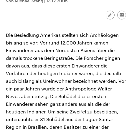
Von Michael Stang
|
13.12.2005
CDU, SPD und FDP regiert.-
aktuelle Weltgeschehen.
Umfragen, Prognosen,
Wahlprogramme, aktuelle Berichte
Link
Sendungen
Programm
Podcasts
und Hintergründe zu den Parteien
Emai
kopieren/te
und Kandidaten der anstehenden
Wahl.
Audio-Archiv
Die Besiedlung Amerikas stellten sich Archäologen
bislang so vor: Vor rund 12.000 Jahren kamen
Einwanderer aus dem Nordosten Asiens über die
damals trockene Beringstraße. Die Forscher gingen
davon aus, dass diese ersten Einwanderer die
Vorfahren der heutigen Indianer waren, die deshalb
auch bislang als Ureinwohner bezeichnet werden. Vor
ein paar Jahren wurde der Anthropologe Walter
Neves aber stutzig. Die Schädel dieser ersten
Einwanderer sahen ganz anders aus als die der
heutigen Indianer. Um seine Zweifel zu beseitigen,
untersuchte er 81 Schädel aus der Lagoa-Santa-
Region in Brasilien, deren Besitzer zu einer der