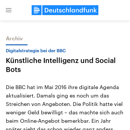
Close
menu
Archiv
Themen
Digitalstrategie bei der BBC
Künstliche Intelligenz und Social
Bots
Die BBC hat im Mai 2016 ihre digitale Agenda
aktualisiert. Damals ging es noch um das
Landtagswahl Sachsen-Anhalt
USA
Streichen von Angeboten. Die Politik hatte viel
2026
Aktuelle Beiträge, Analys
Alle Informationen
Hintergründe
weniger Geld bewilligt – das machte sich auch
Sachsen-Anhalt wählt am 6.
Wirtschaftlich und militäri
September 2026 einen neuen
gehören die Vereinigten S
beim Online-Angebot bemerkbar. Ein Jahr
Landtag. Seit 2021 wird das
den mächtigsten Ländern 
später sieht das schon wieder ganz anders
Bundesland von einer Koalition aus
mit großem Einfluss auf d