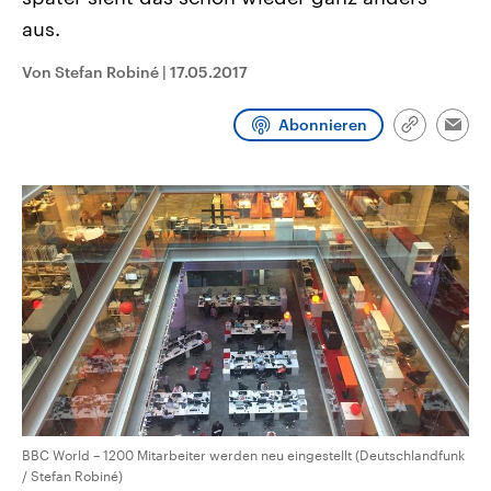
CDU, SPD und FDP regiert.-
aktuelle Weltgeschehen.
aus.
Umfragen, Prognosen,
Wahlprogramme, aktuelle Berichte
Sendungen
Programm
Podcasts
und Hintergründe zu den Parteien
Von Stefan Robiné
|
17.05.2017
und Kandidaten der anstehenden
Wahl.
Audio-Archiv
Abonnieren
Link
Emai
kopieren/te
BBC World – 1200 Mitarbeiter werden neu eingestellt (Deutschlandfunk
/ Stefan Robiné)