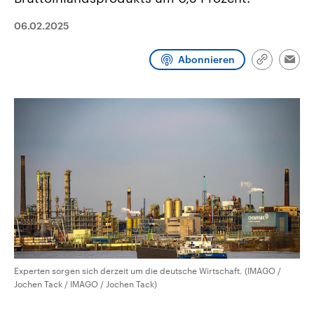
CDU, SPD und FDP regiert.-
aktuelle Weltgeschehen.
Umfragen, Prognosen,
06.02.2025
Wahlprogramme, aktuelle Berichte
Sendungen
Programm
Podcasts
und Hintergründe zu den Parteien
und Kandidaten der anstehenden
Abonnieren
Wahl.
Link
Emai
kopieren/te
Audio-Archiv
Experten sorgen sich derzeit um die deutsche Wirtschaft. (IMAGO /
Jochen Tack / IMAGO / Jochen Tack)