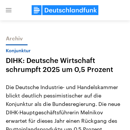
Close
menu
Archiv
Themen
Konjunktur
DIHK: Deutsche Wirtschaft
schrumpft 2025 um 0,5 Prozent
Die Deutsche Industrie- und Handelskammer
blickt deutlich pessimistischer auf die
Landtagswahl Sachsen-Anhalt
USA
Konjunktur als die Bundesregierung. Die neue
2026
Aktuelle Beiträge, Analys
Alle Informationen
Hintergründe
DIHK-Hauptgeschäftsführerin Melnikov
Sachsen-Anhalt wählt am 6.
Wirtschaftlich und militäri
September 2026 einen neuen
gehören die Vereinigten S
erwartet für dieses Jahr einen Rückgang des
Landtag. Seit 2021 wird das
den mächtigsten Ländern 
Bruttoinlandsprodukts um 0,5 Prozent.
Bundesland von einer Koalition aus
mit großem Einfluss auf d