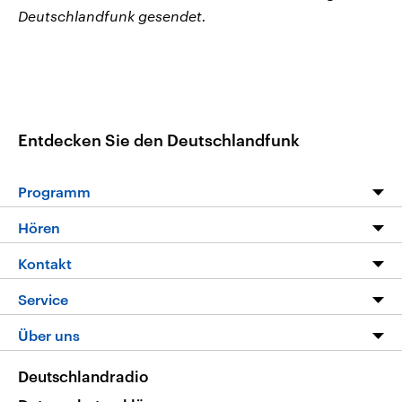
Deutschlandfunk gesendet.
Entdecken Sie den Deutschlandfunk
Programm
Programm
Hören
Alle Sendungen
Livestream
Kontakt
Die Nachrichten
Audios
Hörerservice
Service
Nachrichtenleicht
Podcasts
Social Media
FAQ
Über uns
Neue Beiträge auf dlf.de
Deutschlandfunk App
Newsletter
Deutschlandradio
Themen-Schwerpunkte
Nachrichten App
Deutschlandradio
Veranstaltungen
Presse
Frequenzen