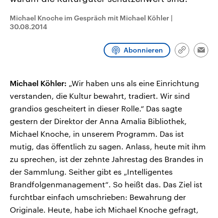
CDU, SPD und FDP regiert.-
aktuelle Weltgeschehen.
Umfragen, Prognosen,
Michael Knoche im Gespräch mit Michael Köhler
|
Wahlprogramme, aktuelle Berichte
30.08.2014
Sendungen
Programm
Podcasts
und Hintergründe zu den Parteien
und Kandidaten der anstehenden
Wahl.
Abonnieren
Audio-Archiv
Link
Emai
kopieren/te
Michael Köhler:
„Wir haben uns als eine Einrichtung
verstanden, die Kultur bewahrt, tradiert. Wir sind
grandios gescheitert in dieser Rolle.“ Das sagte
gestern der Direktor der Anna Amalia Bibliothek,
Michael Knoche, in unserem Programm. Das ist
mutig, das öffentlich zu sagen. Anlass, heute mit ihm
zu sprechen, ist der zehnte Jahrestag des Brandes in
der Sammlung. Seither gibt es „Intelligentes
Brandfolgenmanagement“. So heißt das. Das Ziel ist
furchtbar einfach umschrieben: Bewahrung der
Originale. Heute, habe ich Michael Knoche gefragt,