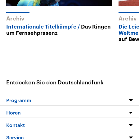
Archiv
Archiv
Internationale Titelkämpfe
Das Ringen
Die Lei
um Fernsehpräsenz
Weltmei
auf Be
Entdecken Sie den Deutschlandfunk
Programm
Programm
Hören
Alle Sendungen
Livestream
Kontakt
Die Nachrichten
Audios
Hörerservice
Service