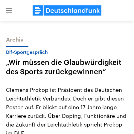
Close
menu
Archiv
Themen
Dlf-Sportgespräch
„Wir müssen die Glaubwürdigkeit
des Sports zurückgewinnen“
Clemens Prokop ist Präsident des Deutschen
Leichtathletik-Verbandes. Doch er gibt diesen
Landtagswahl Sachsen-Anhalt
USA
Posten auf. Er blickt auf eine 17 Jahre lange
2026
Aktuelle Beiträge, Analys
Alle Informationen
Hintergründe
Karriere zurück. Über Doping, Funktionäre und
Sachsen-Anhalt wählt am 6.
Wirtschaftlich und militäri
September 2026 einen neuen
gehören die Vereinigten S
die Zukunft der Leichtathletik spricht Prokop
Landtag. Seit 2021 wird das
den mächtigsten Ländern 
im DLF.
Bundesland von einer Koalition aus
mit großem Einfluss auf d