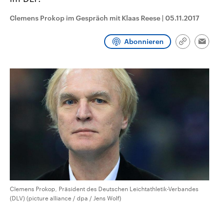
CDU, SPD und FDP regiert.-
aktuelle Weltgeschehen.
Umfragen, Prognosen,
Clemens Prokop im Gespräch mit Klaas Reese
|
05.11.2017
Wahlprogramme, aktuelle Berichte
Sendungen
Programm
Podcasts
und Hintergründe zu den Parteien
und Kandidaten der anstehenden
Abonnieren
Wahl.
Link
Emai
kopieren/te
Audio-Archiv
Clemens Prokop, Präsident des Deutschen Leichtathletik-Verbandes
(DLV) (picture alliance / dpa / Jens Wolf)