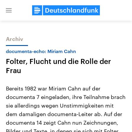
Close
menu
Archiv
Themen
documenta-echo: Miriam Cahn
Folter, Flucht und die Rolle der
Frau
Bereits 1982 war Miriam Cahn auf der
documenta 7 eingeladen, ihre Teilnahme brach
Landtagswahl Sachsen-Anhalt
USA
sie allerdings wegen Unstimmigkeiten mit
2026
Aktuelle Beiträge, Analys
Alle Informationen
Hintergründe
dem damaligen documenta-Leiter ab. Auf der
Sachsen-Anhalt wählt am 6.
Wirtschaftlich und militäri
September 2026 einen neuen
gehören die Vereinigten S
documenta 14 zeigt Cahn nun Zeichnungen,
Landtag. Seit 2021 wird das
den mächtigsten Ländern 
Bilder und Texte, in denen sie sich mit Folter,
Bundesland von einer Koalition aus
mit großem Einfluss auf d