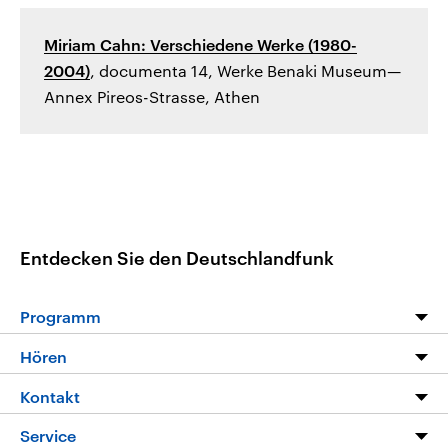
Miriam Cahn: Verschiedene Werke (1980-
2004)
, documenta 14, Werke Benaki Museum—
Annex Pireos-Strasse, Athen
Entdecken Sie den Deutschlandfunk
Programm
Programm
Hören
Alle Sendungen
Livestream
Kontakt
Die Nachrichten
Audios
Hörerservice
Service
Nachrichtenleicht