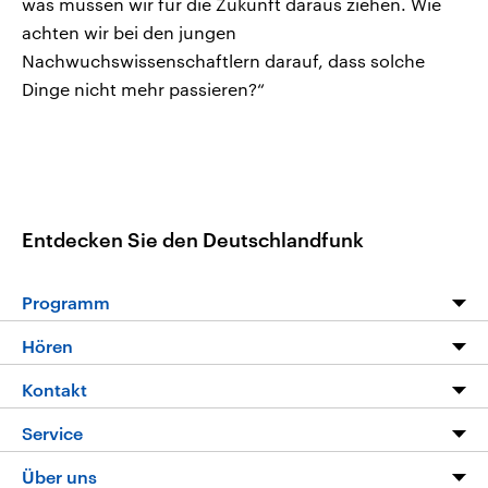
was müssen wir für die Zukunft daraus ziehen. Wie
achten wir bei den jungen
Nachwuchswissenschaftlern darauf, dass solche
Dinge nicht mehr passieren?“
Entdecken Sie den Deutschlandfunk
Programm
Programm
Hören
Alle Sendungen
Livestream
Kontakt
Die Nachrichten
Audios
Hörerservice
Service
Nachrichtenleicht
Podcasts
Social Media
FAQ
Über uns
Neue Beiträge auf dlf.de
Deutschlandfunk App