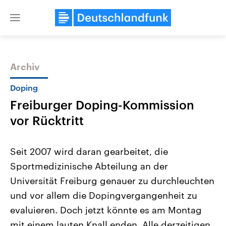
Close
menu
Archiv
Themen
Doping
Freiburger Doping-Kommission
vor Rücktritt
Seit 2007 wird daran gearbeitet, die
Sportmedizinische Abteilung an der
Landtagswahl Sachsen-Anhalt
USA
Universität Freiburg genauer zu durchleuchten
2026
Aktuelle Beiträge, Analys
Alle Informationen
Hintergründe
und vor allem die Dopingvergangenheit zu
Sachsen-Anhalt wählt am 6.
Wirtschaftlich und militäri
September 2026 einen neuen
gehören die Vereinigten S
evaluieren. Doch jetzt könnte es am Montag
Landtag. Seit 2021 wird das
den mächtigsten Ländern 
mit einem lauten Knall enden. Alle derzeitigen
Bundesland von einer Koalition aus
mit großem Einfluss auf d