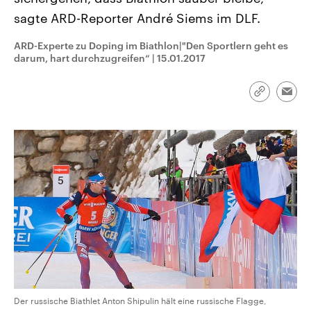
CDU, SPD und FDP regiert.-
aktuelle Weltgeschehen.
sagte ARD-Reporter André Siems im DLF.
Umfragen, Prognosen,
Wahlprogramme, aktuelle Berichte
Sendungen
Programm
Podcasts
und Hintergründe zu den Parteien
ARD-Experte zu Doping im Biathlon|"Den Sportlern geht es
und Kandidaten der anstehenden
darum, hart durchzugreifen“
|
15.01.2017
Wahl.
Audio-Archiv
Link
Emai
kopieren/te
Der russische Biathlet Anton Shipulin hält eine russische Flagge,