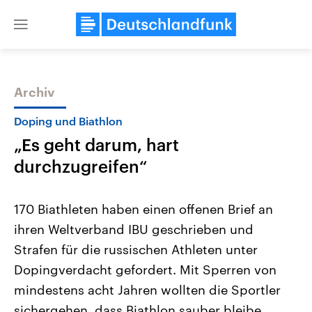
Close
menu
Archiv
Themen
Doping und Biathlon
„Es geht darum, hart
durchzugreifen“
170 Biathleten haben einen offenen Brief an
ihren Weltverband IBU geschrieben und
Landtagswahl Sachsen-Anhalt
USA
Strafen für die russischen Athleten unter
2026
Aktuelle Beiträge, Analys
Alle Informationen
Hintergründe
Dopingverdacht gefordert. Mit Sperren von
Sachsen-Anhalt wählt am 6.
Wirtschaftlich und militäri
September 2026 einen neuen
gehören die Vereinigten S
mindestens acht Jahren wollten die Sportler
Landtag. Seit 2021 wird das
den mächtigsten Ländern 
sichergehen, dass Biathlon sauber bleibe,
Bundesland von einer Koalition aus
mit großem Einfluss auf d