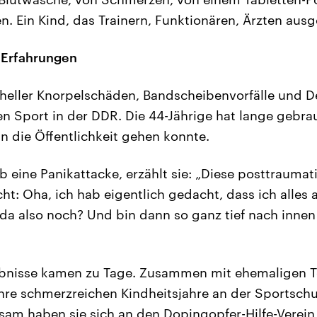
 Ein Kind, das Trainern, Funktionären, Ärzten ausge
 Erfahrungen
heller Knorpelschäden, Bandscheibenvorfälle und 
n Sport in der DDR. Die 44-Jährige hat lange gebrau
an die Öffentlichkeit gehen konnte.
 eine Panikattacke, erzählt sie: „Diese posttraumat
ht: Oha, ich hab eigentlich gedacht, dass ich alles 
 da also noch? Und bin dann so ganz tief nach innen
ebnisse kamen zu Tage. Zusammen mit ehemaligen 
ihre schmerzreichen Kindheitsjahre an der Sportschu
sam haben sie sich an den Dopingopfer-Hilfe-Verei