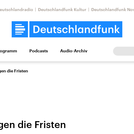
eutschlandradio
Deutschlandfunk Kultur
Deutschlandfunk No
rogramm
Podcasts
Audio-Archiv
Wirtschaft
Wissen
Kultur
Europa
Gesellschaf
en die Fristen
en die Fristen
Nahostkonflikt
Iran
le Beiträge,
Aktuelle Lage und
Aktuelle Lage und