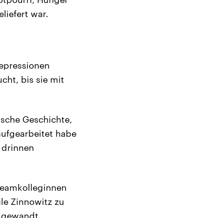
liefert war.
Depressionen
cht, bis sie mit
ische Geschichte,
aufgearbeitet habe
 drinnen
Teamkolleginnen
le Zinnowitz zu
n gewandt.