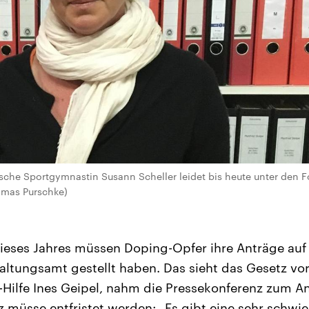
sche Sportgymnastin Susann Scheller leidet bis heute unter den 
omas Purschke)
dieses Jahres müssen Doping-Opfer ihre Anträge au
tungsamt gestellt haben. Das sieht das Gesetz vor
Hilfe Ines Geipel, nahm die Pressekonferenz zum An
z müsse entfristet werden: „Es gibt eine sehr schwie