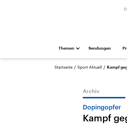
D
Themen
Sendungen
P
Die Nachrichten
Politik
/
/
Startseite
Sport Aktuell
Kampf geg
Hörspiel und Feature
Musik
Archiv
Dopingopfer
Kampf geg
Landtagswahl Sachsen-
USA
Anhalt 2026
Aktuel