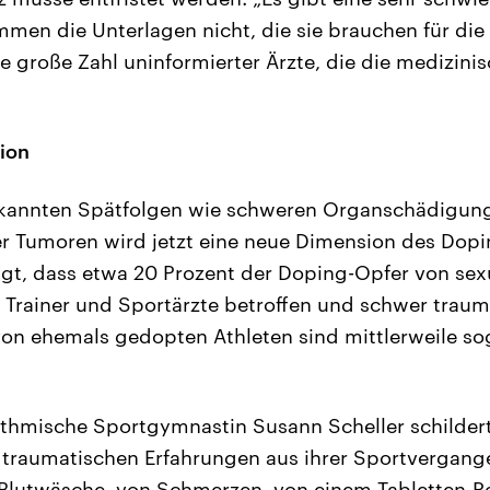
men die Unterlagen nicht, die sie brauchen für di
e große Zahl uninformierter Ärzte, die die medizin
ion
kannten Spätfolgen wie schweren Organschädigung
 Tumoren wird jetzt eine neue Dimension des Dopin
igt, dass etwa 20 Prozent der Doping-Opfer von sex
Trainer und Sportärzte betroffen und schwer trauma
on ehemals gedopten Athleten sind mittlerweile so
thmische Sportgymnastin Susann Scheller schildert
 traumatischen Erfahrungen aus ihrer Sportvergange
 Blutwäsche, von Schmerzen, von einem Tabletten-P