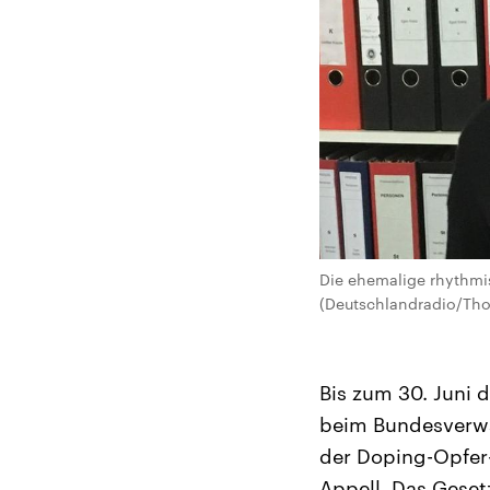
Die ehemalige rhythmi
(Deutschlandradio/Th
Bis zum 30. Juni 
beim Bundesverwal
der Doping-Opfer-
Appell. Das Geset