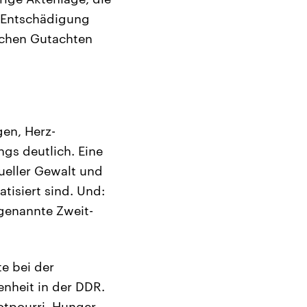
e Entschädigung
ischen Gutachten
en, Herz-
gs deutlich. Eine
ueller Gewalt und
tisiert sind. Und:
genannte Zweit-
e bei der
nheit in der DDR.
otpourri, Hunger