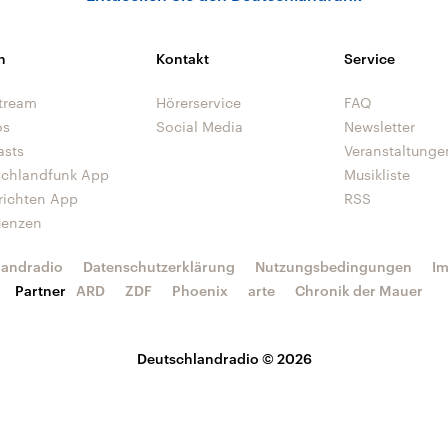
n
Kontakt
Service
tream
Hörerservice
FAQ
os
Social Media
Newsletter
asts
Veranstaltunge
schlandfunk App
Musikliste
richten App
RSS
uenzen
landradio
Datenschutzerklärung
Nutzungsbedingungen
I
Partner
ARD
ZDF
Phoenix
arte
Chronik der Mauer
Deutschlandradio © 2026