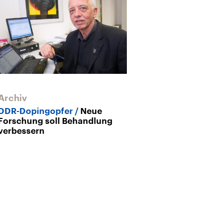
Archiv
Archiv
DDR-Dopingopfer
Neue
Doping im DD
Forschung soll Behandlung
Opfer leiden 
verbessern