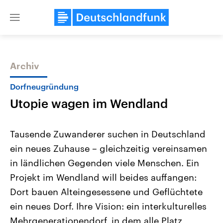
Close
menu
Archiv
Themen
Dorfneugründung
Utopie wagen im Wendland
Tausende Zuwanderer suchen in Deutschland
ein neues Zuhause – gleichzeitig vereinsamen
in ländlichen Gegenden viele Menschen. Ein
Landtagswahl Sachsen-Anhalt
USA
Projekt im Wendland will beides auffangen:
2026
Aktuelle Beiträge, Analys
Alle Informationen
Dort bauen Alteingesessene und Geflüchtete
Hintergründe
Sachsen-Anhalt wählt am 6.
Wirtschaftlich und militäri
ein neues Dorf. Ihre Vision: ein interkulturelles
September 2026 einen neuen
gehören die Vereinigten S
Landtag. Seit 2021 wird das
den mächtigsten Ländern 
Mehrgenerationendorf, in dem alle Platz
Bundesland von einer Koalition aus
mit großem Einfluss auf d