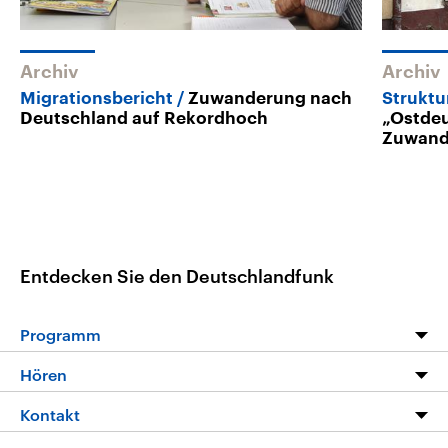
Archiv
Archiv
Migrationsbericht
Zuwanderung nach
Strukt
Deutschland auf Rekordhoch
„Ostdeu
Zuwand
Entdecken Sie den Deutschlandfunk
Programm
Programm
Hören
Alle Sendungen
Livestream
Kontakt
Die Nachrichten
Audios
Hörerservice