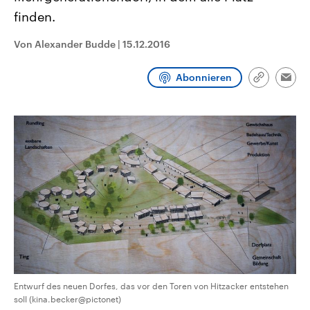
CDU, SPD und FDP regiert.-
aktuelle Weltgeschehen.
finden.
Umfragen, Prognosen,
Wahlprogramme, aktuelle Berichte
Sendungen
Programm
Podcasts
und Hintergründe zu den Parteien
Von Alexander Budde
|
15.12.2016
und Kandidaten der anstehenden
Wahl.
Audio-Archiv
Abonnieren
Link
Emai
kopieren/te
Entwurf des neuen Dorfes, das vor den Toren von Hitzacker entstehen
soll (kina.becker@pictonet)