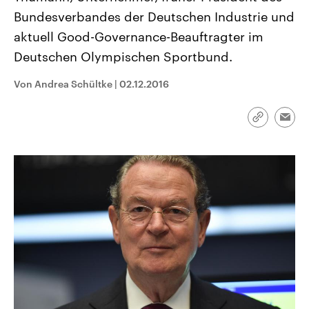
CDU, SPD und FDP regiert.-
aktuelle Weltgeschehen.
Bundesverbandes der Deutschen Industrie und
Umfragen, Prognosen,
Wahlprogramme, aktuelle Berichte
aktuell Good-Governance-Beauftragter im
Sendungen
Programm
Podcasts
und Hintergründe zu den Parteien
und Kandidaten der anstehenden
Deutschen Olympischen Sportbund.
Wahl.
Audio-Archiv
Von Andrea Schültke
|
02.12.2016
Link
Emai
kopieren/te