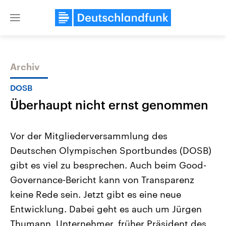
Close
menu
Archiv
Themen
DOSB
Überhaupt nicht ernst genommen
Vor der Mitgliederversammlung des
Deutschen Olympischen Sportbundes (DOSB)
gibt es viel zu besprechen. Auch beim Good-
Landtagswahl Sachsen-Anhalt
USA
Governance-Bericht kann von Transparenz
2026
Aktuelle Beiträge, Analys
Alle Informationen
keine Rede sein. Jetzt gibt es eine neue
Hintergründe
Sachsen-Anhalt wählt am 6.
Wirtschaftlich und militäri
Entwicklung. Dabei geht es auch um Jürgen
September 2026 einen neuen
gehören die Vereinigten S
Landtag. Seit 2021 wird das
den mächtigsten Ländern 
Thumann, Unternehmer, früher Präsident des
Bundesland von einer Koalition aus
mit großem Einfluss auf d