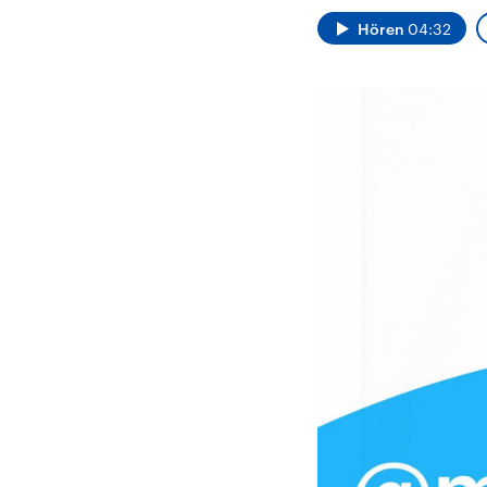
Alle Informationen
Analy
Sachsen-Anhalt wählt
Hinte
Hören
04:32
am 6. September 2026
Wirtsc
einen neuen Landtag.
militä
Seit 2021 wird das
Verein
Bundesland von einer
den m
Koalition aus CDU, SPD
Länder
und FDP regiert.-
großem
Umfragen, Prognosen,
aktuel
Wahlprogramme,
aktuelle Berichte und
Hintergründe zu den
Parteien und Kandidaten
der anstehenden Wahl.