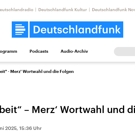
eutschlandradio
Deutschlandfunk Kultur
Deutschlandfunk No
rogramm
Podcasts
Audio-Archiv
Wirtschaft
Wissen
Kultur
Europa
Gesellschaf
eit" - Merz' Wortwahl und die Folgen
beit“ – Merz‘ Wortwahl und d
Nahostkonflikt
Iran
uni 2025, 15:36 Uhr
le Beiträge,
Aktuelle Lage und
Aktuelle Lage und