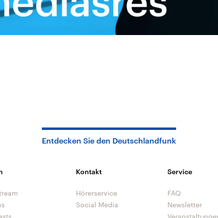
Entdecken Sie den Deutschlandfunk
n
Kontakt
Service
tream
Hörerservice
FAQ
os
Social Media
Newsletter
asts
Veranstaltunge