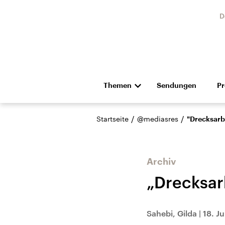
D
Themen
Sendungen
P
Die Nachrichten
Politik
/
/
Startseite
@mediasres
"Drecksarb
Hörspiel und Feature
Musik
Archiv
„Drecksar
Landtagswahl Sachsen-
USA
Sahebi, Gilda
|
18. J
Anhalt 2026
Aktuel