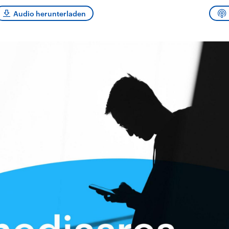
sen und
Hintergründe
Hintergründe
Der Überfall der
Der Iran – seit der
rgründe
Audio herunterladen
haftlich und
palästinensischen
Islamischen Revolu
risch gehören die
Terrororganisation
1979 auch Islamisc
igten Staaten zu
Hamas im Oktober 2023
Republik Iran – ist e
ächtigsten
auf Israel hat in der
von einem
n der Erde, mit
Region wieder die
Religionsführer auto
 Einfluss auf das
Gewalt entfacht. Israel
regierter Staat im 
le Weltgeschehen.
möchte die Hamas
Osten. Eine Feindsc
zerstören. Diese wird wie
zu Israel und zu de
die Hisbollah im Libanon
ist fest in der
vom Iran unterstützt.
Staatsideologie
verankert.