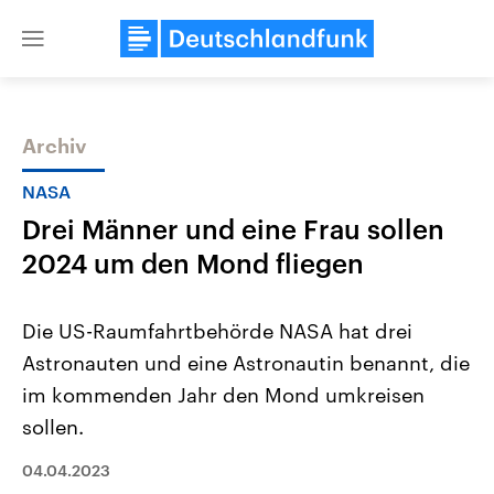
Close
menu
Archiv
Themen
NASA
Drei Männer und eine Frau sollen
2024 um den Mond fliegen
Die US-Raumfahrtbehörde NASA hat drei
Astronauten und eine Astronautin benannt, die
Landtagswahl Sachsen-Anhalt
USA
im kommenden Jahr den Mond umkreisen
2026
Aktuelle Beiträge, Analys
Alle Informationen
Hintergründe
sollen.
Sachsen-Anhalt wählt am 6.
Wirtschaftlich und militäri
September 2026 einen neuen
gehören die Vereinigten S
04.04.2023
Landtag. Seit 2021 wird das
den mächtigsten Ländern 
Bundesland von einer Koalition aus
mit großem Einfluss auf d