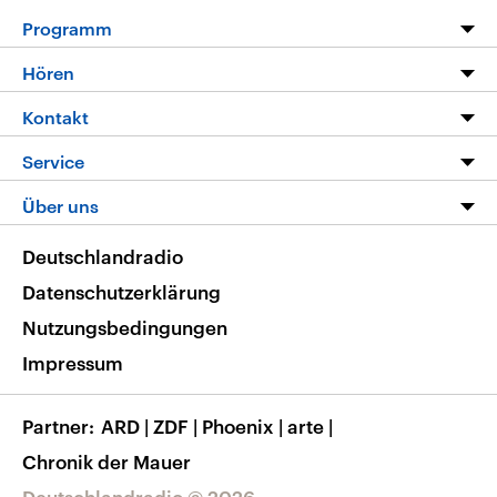
Programm
Programm
Hören
Alle Sendungen
Livestream
Kontakt
Die Nachrichten
Audios
Hörerservice
Service
Nachrichtenleicht
Podcasts
Social Media
FAQ
Über uns
Neue Beiträge auf dlf.de
Deutschlandfunk App
Newsletter
Deutschlandradio
Themen-Schwerpunkte
Nachrichten App
Deutschlandradio
Veranstaltungen
Presse
Frequenzen
Datenschutzerklärung
Musikliste
Ausbildung und Karriere
Nutzungsbedingungen
RSS
Transparenz
Impressum
Korrekturen
Barrierefreiheit
Partner
ARD
|
ZDF
|
Phoenix
|
arte
|
Chronik der Mauer