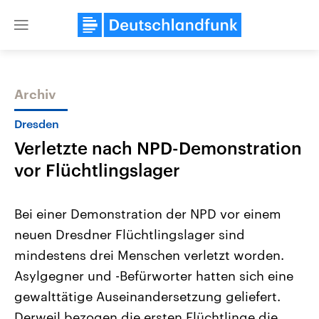
Close
menu
Archiv
Themen
Dresden
Verletzte nach NPD-Demonstration
vor Flüchtlingslager
Bei einer Demonstration der NPD vor einem
neuen Dresdner Flüchtlingslager sind
Landtagswahl Sachsen-Anhalt
USA
mindestens drei Menschen verletzt worden.
2026
Aktuelle Beiträge, Analys
Alle Informationen
Hintergründe
Asylgegner und -Befürworter hatten sich eine
Sachsen-Anhalt wählt am 6.
Wirtschaftlich und militäri
September 2026 einen neuen
gehören die Vereinigten S
gewalttätige Auseinandersetzung geliefert.
Landtag. Seit 2021 wird das
den mächtigsten Ländern 
Derweil bezogen die ersten Flüchtlinge die
Bundesland von einer Koalition aus
mit großem Einfluss auf d