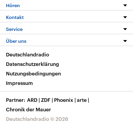
Programm
Hören
Alle Sendungen
Livestream
Kontakt
Die Nachrichten
Audios
Hörerservice
Service
Nachrichtenleicht
Podcasts
Social Media
FAQ
Über uns
Neue Beiträge auf dlf.de
Deutschlandfunk App
Newsletter
Deutschlandradio
Themen-Schwerpunkte
Nachrichten App
Deutschlandradio
Veranstaltungen
Presse
Frequenzen
Datenschutzerklärung
Musikliste
Ausbildung und Karriere
Nutzungsbedingungen
RSS
Transparenz
Impressum
Korrekturen
Barrierefreiheit
Partner
ARD
|
ZDF
|
Phoenix
|
arte
|
Chronik der Mauer
Deutschlandradio © 2026