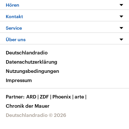
Programm
Hören
Alle Sendungen
Livestream
Kontakt
Die Nachrichten
Audios
Hörerservice
Service
Nachrichtenleicht
Podcasts
Social Media
FAQ
Über uns
Neue Beiträge auf dlf.de
Deutschlandfunk App
Newsletter
Deutschlandradio
Themen-Schwerpunkte
Nachrichten App
Deutschlandradio
Veranstaltungen
Presse
Frequenzen
Datenschutzerklärung
Musikliste
Ausbildung und Karriere
Nutzungsbedingungen
RSS
Transparenz
Impressum
Korrekturen
Barrierefreiheit
Partner
ARD
|
ZDF
|
Phoenix
|
arte
|
Chronik der Mauer
Deutschlandradio © 2026