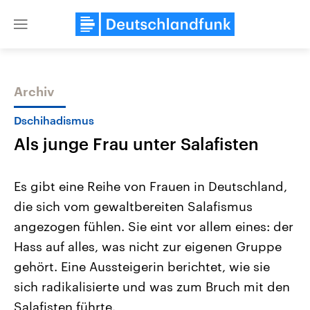
Close
menu
Archiv
Themen
Dschihadismus
Als junge Frau unter Salafisten
Es gibt eine Reihe von Frauen in Deutschland,
die sich vom gewaltbereiten Salafismus
angezogen fühlen. Sie eint vor allem eines: der
Landtagswahl Sachsen-Anhalt
USA
Hass auf alles, was nicht zur eigenen Gruppe
2026
Aktuelle Beiträge, Analys
Alle Informationen
gehört. Eine Aussteigerin berichtet, wie sie
Hintergründe
Sachsen-Anhalt wählt am 6.
Wirtschaftlich und militäri
sich radikalisierte und was zum Bruch mit den
September 2026 einen neuen
gehören die Vereinigten S
Landtag. Seit 2021 wird das
den mächtigsten Ländern 
Salafisten führte.
Bundesland von einer Koalition aus
mit großem Einfluss auf d