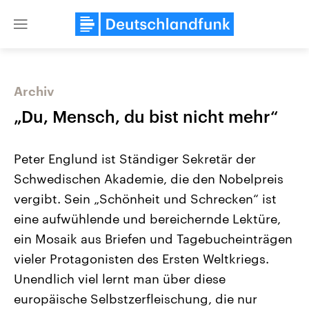
Close
menu
Archiv
Themen
„Du, Mensch, du bist nicht mehr“
Peter Englund ist Ständiger Sekretär der
Schwedischen Akademie, die den Nobelpreis
vergibt. Sein „Schönheit und Schrecken“ ist
eine aufwühlende und bereichernde Lektüre,
ein Mosaik aus Briefen und Tagebucheinträgen
Landtagswahl Sachsen-Anhalt
USA
2026
Aktuelle Beiträge, Analys
vieler Protagonisten des Ersten Weltkriegs.
Alle Informationen
Hintergründe
Sachsen-Anhalt wählt am 6.
Wirtschaftlich und militäri
Unendlich viel lernt man über diese
September 2026 einen neuen
gehören die Vereinigten S
Landtag. Seit 2021 wird das
den mächtigsten Ländern 
europäische Selbstzerfleischung, die nur
Bundesland von einer Koalition aus
mit großem Einfluss auf d