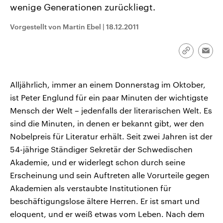
wenige Generationen zurückliegt.
CDU, SPD und FDP regiert.-
aktuelle Weltgeschehen.
Umfragen, Prognosen,
Wahlprogramme, aktuelle Berichte
Vorgestellt von Martin Ebel
|
18.12.2011
Sendungen
Programm
Podcasts
und Hintergründe zu den Parteien
und Kandidaten der anstehenden
Wahl.
Link
Audio-Archiv
Emai
kopieren/te
Alljährlich, immer an einem Donnerstag im Oktober,
ist Peter Englund für ein paar Minuten der wichtigste
Mensch der Welt – jedenfalls der literarischen Welt. Es
sind die Minuten, in denen er bekannt gibt, wer den
Nobelpreis für Literatur erhält. Seit zwei Jahren ist der
54-jährige Ständiger Sekretär der Schwedischen
Akademie, und er widerlegt schon durch seine
Erscheinung und sein Auftreten alle Vorurteile gegen
Akademien als verstaubte Institutionen für
beschäftigungslose ältere Herren. Er ist smart und
eloquent, und er weiß etwas vom Leben. Nach dem