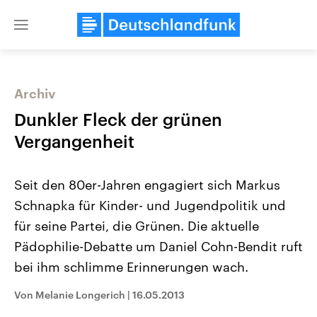
Close
menu
Archiv
Themen
Dunkler Fleck der grünen
Vergangenheit
Seit den 80er-Jahren engagiert sich Markus
Schnapka für Kinder- und Jugendpolitik und
für seine Partei, die Grünen. Die aktuelle
Pädophilie-Debatte um Daniel Cohn-Bendit ruft
Landtagswahl Sachsen-Anhalt
USA
2026
Aktuelle Beiträge, Analys
bei ihm schlimme Erinnerungen wach.
Alle Informationen
Hintergründe
Sachsen-Anhalt wählt am 6.
Wirtschaftlich und militäri
September 2026 einen neuen
gehören die Vereinigten S
Von Melanie Longerich
|
16.05.2013
Landtag. Seit 2021 wird das
den mächtigsten Ländern 
Bundesland von einer Koalition aus
mit großem Einfluss auf d