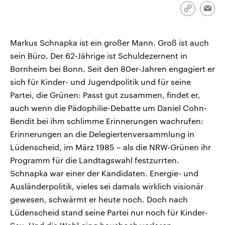
CDU, SPD und FDP regiert.-
aktuelle Weltgeschehen.
Link
Emai
Umfragen, Prognosen,
kopieren/te
Wahlprogramme, aktuelle Berichte
Sendungen
Programm
Podcasts
und Hintergründe zu den Parteien
und Kandidaten der anstehenden
Markus Schnapka ist ein großer Mann. Groß ist auch
Wahl.
sein Büro. Der 62-Jährige ist Schuldezernent in
Audio-Archiv
Bornheim bei Bonn. Seit den 80er-Jahren engagiert er
sich für Kinder- und Jugendpolitik und für seine
Partei, die Grünen: Passt gut zusammen, findet er,
auch wenn die Pädophilie-Debatte um Daniel Cohn-
Bendit bei ihm schlimme Erinnerungen wachrufen:
Erinnerungen an die Delegiertenversammlung in
Lüdenscheid, im März 1985 – als die NRW-Grünen ihr
Programm für die Landtagswahl festzurrten.
Schnapka war einer der Kandidaten. Energie- und
Ausländerpolitik, vieles sei damals wirklich visionär
gewesen, schwärmt er heute noch. Doch nach
Lüdenscheid stand seine Partei nur noch für Kinder-