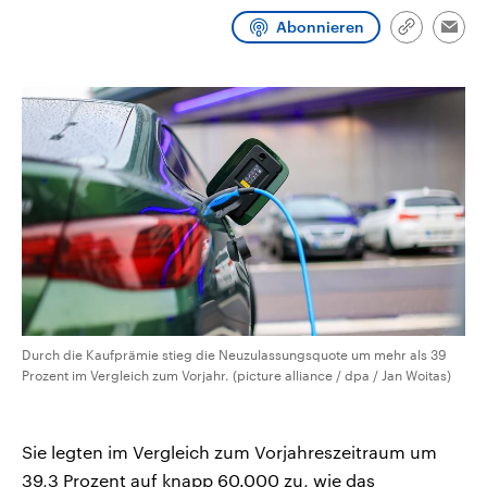
CDU, SPD und FDP regiert.-
aktuelle Weltgeschehen.
Abonnieren
Umfragen, Prognosen,
Link
Emai
Wahlprogramme, aktuelle Berichte
kopieren/te
Sendungen
Programm
Podcasts
und Hintergründe zu den Parteien
und Kandidaten der anstehenden
Wahl.
Audio-Archiv
Durch die Kaufprämie stieg die Neuzulassungsquote um mehr als 39
Prozent im Vergleich zum Vorjahr. (picture alliance / dpa / Jan Woitas)
Sie legten im Vergleich zum Vorjahreszeitraum um
39,3 Prozent auf knapp 60.000 zu, wie das