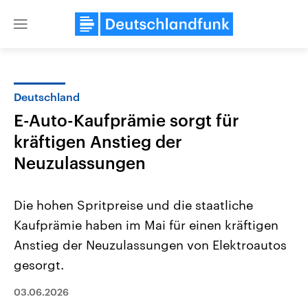
Close
menu
Deutschland
Themen
E-Auto-Kaufprämie sorgt für
kräftigen Anstieg der
Neuzulassungen
Die hohen Spritpreise und die staatliche
Kaufprämie haben im Mai für einen kräftigen
Landtagswahl Sachsen-Anhalt
USA
Anstieg der Neuzulassungen von Elektroautos
2026
Aktuelle Beiträge, Analys
Alle Informationen
gesorgt.
Hintergründe
Sachsen-Anhalt wählt am 6.
Wirtschaftlich und militäri
September 2026 einen neuen
gehören die Vereinigten S
03.06.2026
Landtag. Seit 2021 wird das
den mächtigsten Ländern 
Bundesland von einer Koalition aus
mit großem Einfluss auf d