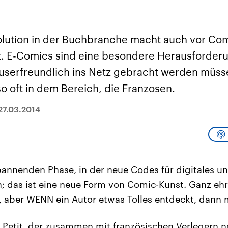
sen und
Hintergründe
Hintergründe
Der Überfall der
Der Iran – seit der
rgründe
haftlich und
palästinensischen
Islamischen Revolu
risch gehören die
Terrororganisation
1979 auch Islamisc
igten Staaten zu
Hamas im Oktober 2023
Republik Iran – ist e
volution in der Buchbranche macht auch vor Co
ächtigsten
auf Israel hat in der
von einem
n der Erde, mit
Region wieder die
Religionsführer auto
lt. E-Comics sind eine besondere Herausforderu
 Einfluss auf das
Gewalt entfacht. Israel
regierter Staat im 
le Weltgeschehen.
möchte die Hamas
Osten. Eine Feindsc
d userfreundlich ins Netz gebracht werden müss
zerstören. Diese wird wie
zu Israel und zu de
die Hisbollah im Libanon
ist fest in der
so oft in dem Bereich, die Franzosen.
vom Iran unterstützt.
Staatsideologie
verankert.
27.03.2014
spannenden Phase, in der neue Codes für digitales u
; das ist eine neue Form von Comic-Kunst. Ganz ehr
f, aber WENN ein Autor etwas Tolles entdeckt, dann
Petit, der zusammen mit französischen Verlegern 