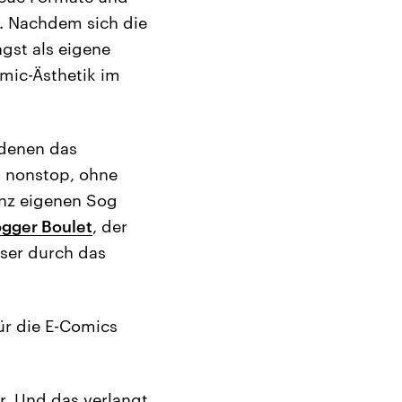
t. Nachdem sich die
gst als eigene
mic-Ästhetik im
 denen das
h nonstop, ohne
anz eigenen Sog
gger Boulet
, der
ser durch das
ür die E-Comics
er. Und das verlangt