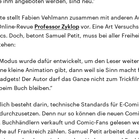
e ihm angeboten werden, sind neu.“
te stellt Fabien Vehlmann zusammen mit anderen Au
 Online-Revue
Professor Zyklop
vor. Eine Art Versuchs
. Doch, betont Samuel Petit, muss bei aller Freihe
tehen:
odus wurde dafür entwickelt, um den Leser weiter
ne kleine Animation gibt, dann weil sie Sinn macht 
Gadgets! Der Autor darf das Ganze nicht zum Trickfi
beim Buch bleiben.“
ßlich besteht darin, technische Standards für E-Com
 durchzusetzen. Denn nur so können die neuen Com
t, Buchhändlern verkauft und Comic-Fans gelesen w
e auf Frankreich zählen. Samuel Petit arbeitet dara