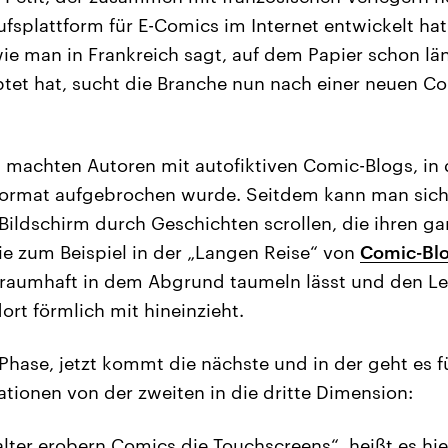
ufsplattform für E-Comics im Internet entwickelt ha
ie man in Frankreich sagt, auf dem Papier schon län
et hat, sucht die Branche nun nach einer neuen Co
t machten Autoren mit autofiktiven Comic-Blogs, in
nformat aufgebrochen wurde. Seitdem kann man sic
ildschirm durch Geschichten scrollen, die ihren g
ie zum Beispiel in der „Langen Reise“ von
Comic-Blo
traumhaft in dem Abgrund taumeln lässt und den Le
ort förmlich mit hineinzieht.
 Phase, jetzt kommt die nächste und in der geht es f
ationen von der zweiten in die dritte Dimension:
alter erobern Comics die Touchscreens“, heißt es hi