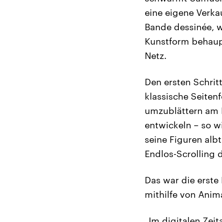
eine eigene Verka
Bande dessinée, w
Kunstform behaupt
Netz.
Den ersten Schrit
klassische Seite
umzublättern am B
entwickeln – so w
seine Figuren alb
Endlos-Scrolling d
Das war die erste
mithilfe von Anim
„Im digitalen Zeit