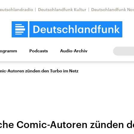
eutschlandradio
Deutschlandfunk Kultur
Deutschlandfunk No
rogramm
Podcasts
Audio-Archiv
Wirtschaft
Wissen
Kultur
Europa
Gesellschaf
mic-Autoren zünden den Turbo im Netz
che Comic-Autoren zünden d
Nahostkonflikt
Iran
le Beiträge,
Aktuelle Lage und
Aktuelle Lage und