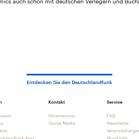
omics auch schon mit deutschen Verlegern und Buch
Entdecken Sie den Deutschlandfunk
n
Kontakt
Service
tream
Hörerservice
FAQ
os
Social Media
Newsletter
asts
Veranstaltunge
schlandfunk App
Musikliste