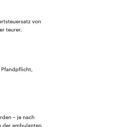
ertsteuersatz von
r teurer.
 Pfandpflicht,
rden – je nach
in der ambulanten