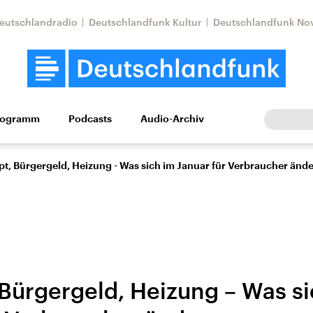
eutschlandradio
Deutschlandfunk Kultur
Deutschlandfunk No
rogramm
Podcasts
Audio-Archiv
Wirtschaft
Wissen
Kultur
Europa
Gesellschaf
t, Bürgergeld, Heizung - Was sich im Januar für Verbraucher ände
 Bürgergeld, Heizung – Was s
Nahostkonflikt
Iran
le Beiträge,
Aktuelle Lage und
Aktuelle Lage und