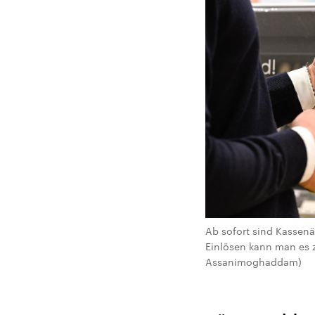
Ab sofort sind Kassenä
Einlösen kann man es 
Assanimoghaddam)