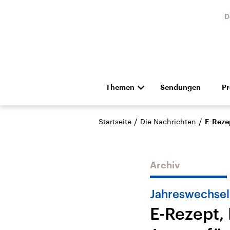
D
Themen
Sendungen
P
Die Nachrichten
Politik
/
/
Startseite
Die Nachrichten
E-Rezep
Hörspiel und Feature
Musik
Archiv
Jahreswechsel
E-Rezept,
Landtagswahl Sachsen-
USA
Anhalt 2026
Aktuel