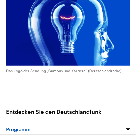
CDU, SPD und FDP regiert.-
aktuelle Weltgeschehen.
Umfragen, Prognosen,
Wahlprogramme, aktuelle Berichte
Sendungen
Programm
Podcasts
und Hintergründe zu den Parteien
und Kandidaten der anstehenden
Wahl.
Audio-Archiv
Das Logo der Sendung „Campus und Karriere“ (Deutschlandradio)
Entdecken Sie den Deutschlandfunk
Programm