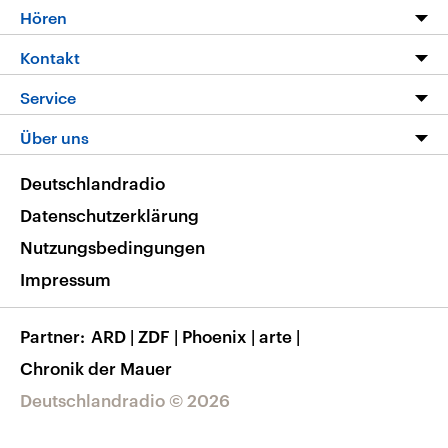
Programm
Hören
Alle Sendungen
Livestream
Kontakt
Die Nachrichten
Audios
Hörerservice
Service
Nachrichtenleicht
Podcasts
Social Media
FAQ
Über uns
Neue Beiträge auf dlf.de
Deutschlandfunk App
Newsletter
Deutschlandradio
Themen-Schwerpunkte
Nachrichten App
Deutschlandradio
Veranstaltungen
Presse
Frequenzen
Datenschutzerklärung
Musikliste
Ausbildung und Karriere
Nutzungsbedingungen
RSS
Transparenz
Impressum
Korrekturen
Barrierefreiheit
Partner
ARD
|
ZDF
|
Phoenix
|
arte
|
Chronik der Mauer
Deutschlandradio © 2026