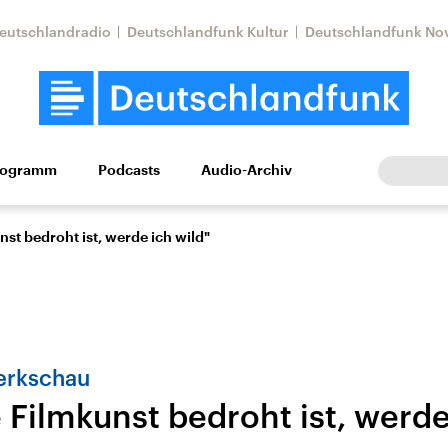
eutschlandradio
Deutschlandfunk Kultur
Deutschlandfunk No
rogramm
Podcasts
Audio-Archiv
Wirtschaft
Wissen
Kultur
Europa
Gesellschaf
st bedroht ist, werde ich wild"
erkschau
 Filmkunst bedroht ist, werde
Nahostkonflikt
Iran
le Beiträge,
Aktuelle Lage und
Aktuelle Lage und