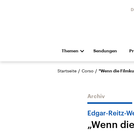
D
Themen
Sendungen
P
Die Nachrichten
Politik
/
/
Startseite
Corso
"Wenn die Filmkun
Hörspiel und Feature
Musik
Archiv
Edgar-Reitz-W
„Wenn die
Landtagswahl Sachsen-
USA
Anhalt 2026
Aktuel