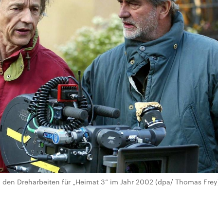
ei den Dreharbeiten für „Heimat 3“ im Jahr 2002 (dpa/ Thomas Frey