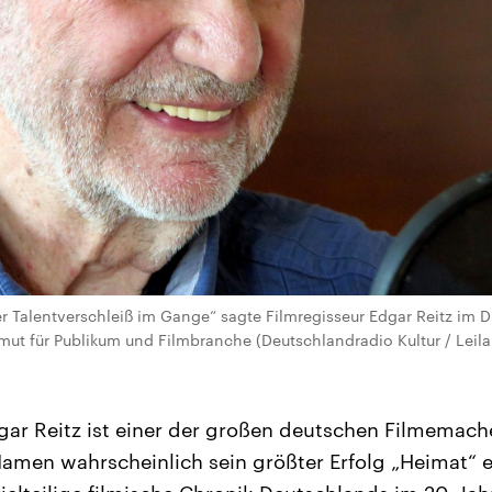
er Talentverschleiß im Gange“ sagte Filmregisseur Edgar Reitz im D
rmut für Publikum und Filmbranche (Deutschlandradio Kultur / Leil
ar Reitz ist einer der großen deutschen Filmemacher.
amen wahrscheinlich sein größter Erfolg „Heimat“ e