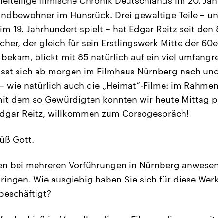
elteilige filmische Chronik Deutschlands im 20. Jah
andbewohner im Hunsrück. Drei gewaltige Teile – un
 im 19. Jahrhundert spielt – hat Edgar Reitz seit den
her, der gleich für sein Erstlingswerk Mitte der 60e
bekam, blickt mit 85 natürlich auf ein viel umfangr
lässt sich ab morgen im Filmhaus Nürnberg nach un
 wie natürlich auch die „Heimat“-Filme: im Rahmen
it dem so Gewürdigten konnten wir heute Mittag p
dgar Reitz, willkommen zum Corsogespräch!
üß Gott.
n bei mehreren Vorführungen in Nürnberg anwesen
ringen. Wie ausgiebig haben Sie sich für diese Wer
beschäftigt?