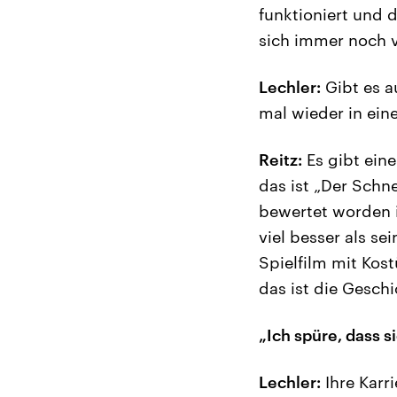
funktioniert und 
sich immer noch v
Lechler:
Gibt es a
mal wieder in ei
Reitz:
Es gibt eine
das ist „Der Schn
bewertet worden i
viel besser als se
Spielfilm mit Kos
das ist die Gesch
„Ich spüre, dass 
Lechler:
Ihre Karr