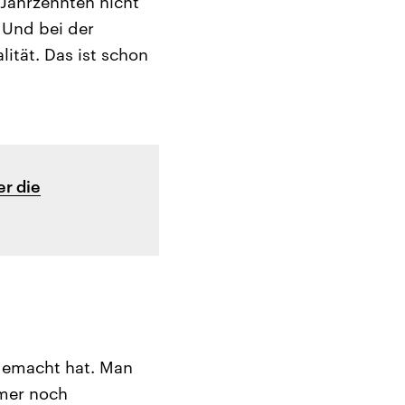
 Jahrzehnten nicht
 Und bei der
ität. Das ist schon
er die
 gemacht hat. Man
mmer noch