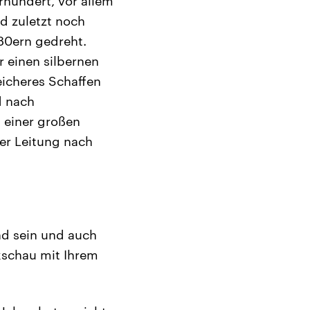
rhundert, vor allem
d zuletzt noch
 80ern gedreht.
r einen silbernen
eicheres Schaffen
d nach
 einer großen
er Leitung nach
d sein und auch
kschau mit Ihrem