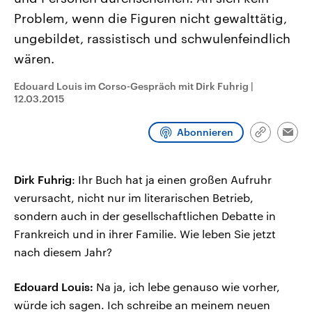
CDU, SPD und FDP regiert.-
aktuelle Weltgeschehen.
Problem, wenn die Figuren nicht gewalttätig,
Umfragen, Prognosen,
Wahlprogramme, aktuelle Berichte
ungebildet, rassistisch und schwulenfeindlich
Sendungen
Programm
Podcasts
und Hintergründe zu den Parteien
und Kandidaten der anstehenden
wären.
Wahl.
Audio-Archiv
Edouard Louis im Corso-Gespräch mit Dirk Fuhrig
|
12.03.2015
Abonnieren
Link
Emai
kopieren/te
Dirk Fuhrig
: Ihr Buch hat ja einen großen Aufruhr
verursacht, nicht nur im literarischen Betrieb,
sondern auch in der gesellschaftlichen Debatte in
Frankreich und in ihrer Familie. Wie leben Sie jetzt
nach diesem Jahr?
Edouard Louis:
Na ja, ich lebe genauso wie vorher,
würde ich sagen. Ich schreibe an meinem neuen