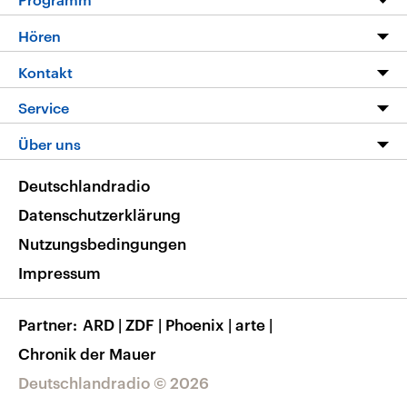
Programm
Hören
Alle Sendungen
Livestream
Kontakt
Die Nachrichten
Audios
Hörerservice
Service
Nachrichtenleicht
Podcasts
Social Media
FAQ
Über uns
Neue Beiträge auf dlf.de
Deutschlandfunk App
Newsletter
Deutschlandradio
Themen-Schwerpunkte
Nachrichten App
Deutschlandradio
Veranstaltungen
Presse
Frequenzen
Datenschutzerklärung
Musikliste
Ausbildung und Karriere
Nutzungsbedingungen
RSS
Transparenz
Impressum
Korrekturen
Barrierefreiheit
Partner
ARD
|
ZDF
|
Phoenix
|
arte
|
Chronik der Mauer
Deutschlandradio © 2026