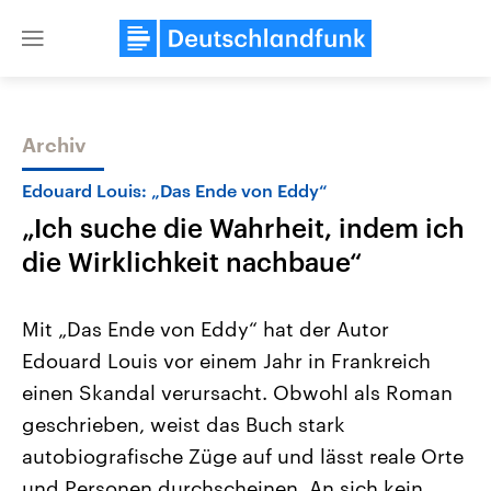
Close
menu
Archiv
Themen
Edouard Louis: „Das Ende von Eddy“
„Ich suche die Wahrheit, indem ich
die Wirklichkeit nachbaue“
Mit „Das Ende von Eddy“ hat der Autor
Edouard Louis vor einem Jahr in Frankreich
Landtagswahl Sachsen-Anhalt
USA
einen Skandal verursacht. Obwohl als Roman
2026
Aktuelle Beiträge, Analys
Alle Informationen
Hintergründe
geschrieben, weist das Buch stark
Sachsen-Anhalt wählt am 6.
Wirtschaftlich und militäri
September 2026 einen neuen
gehören die Vereinigten S
autobiografische Züge auf und lässt reale Orte
Landtag. Seit 2021 wird das
den mächtigsten Ländern 
und Personen durchscheinen. An sich kein
Bundesland von einer Koalition aus
mit großem Einfluss auf d