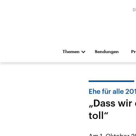
D
Themen
Sendungen
P
Die Nachrichten
Politik
Hörspiel und Feature
Musik
Ehe für alle 20
„Dass wir 
toll“
Landtagswahl Sachsen-
USA
Anhalt 2026
Aktuel