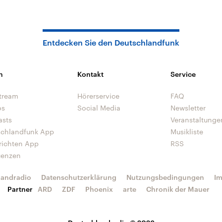
Entdecken Sie den Deutschlandfunk
n
Kontakt
Service
tream
Hörerservice
FAQ
os
Social Media
Newsletter
asts
Veranstaltunge
schlandfunk App
Musikliste
richten App
RSS
uenzen
landradio
Datenschutzerklärung
Nutzungsbedingungen
I
Partner
ARD
ZDF
Phoenix
arte
Chronik der Mauer