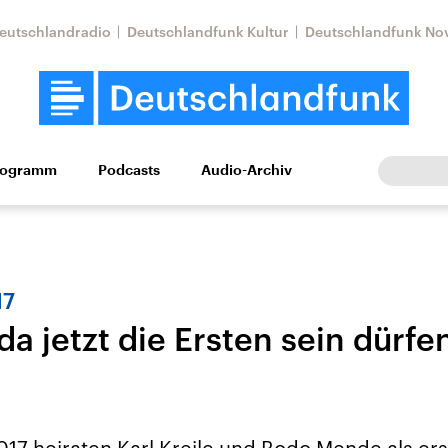
eutschlandradio
Deutschlandfunk Kultur
Deutschlandfunk No
rogramm
Podcasts
Audio-Archiv
Wirtschaft
Wissen
Kultur
Europa
Gesellschaf
17
da jetzt die Ersten sein dürfen
Nahostkonflikt
Iran
le Beiträge,
Aktuelle Lage und
Aktuelle Lage und