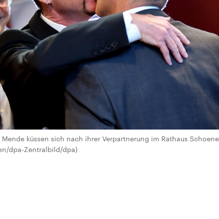
do Mende küssen sich nach ihrer Verpartnerung im Rathaus Schoeneb
sen/dpa-Zentralbild/dpa)