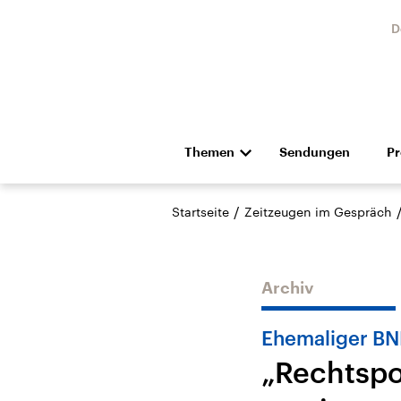
D
Themen
Sendungen
P
Die Nachrichten
Politik
/
Startseite
Zeitzeugen im Gespräch
Hörspiel und Feature
Musik
Archiv
Ehemaliger BN
„Rechtspol
Landtagswahl Sachsen-
USA
Anhalt 2026
Aktuel