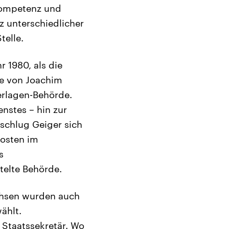
 Kompetenz und
z unterschiedlicher
telle.
 1980, als die
te von Joachim
erlagen-Behörde.
nstes – hin zur
schlug Geiger sich
Posten im
s
telte Behörde.
chsen wurden auch
ählt.
 Staatssekretär. Wo