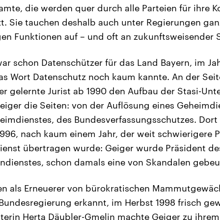
amte, die werden quer durch alle Parteien für ihre
zt. Sie tauchen deshalb auch unter Regierungen gan
gen Funktionen auf – und oft an zukunftsweisender S
ar schon Datenschützer für das Land Bayern, im Jahr
as Wort Datenschutz noch kaum kannte. An der Sei
 gelernte Jurist ab 1990 den Aufbau der Stasi-Unt
iger die Seiten: von der Auflösung eines Geheimdie
eimdienstes, des Bundesverfassungsschutzes. Dort 
1996, nach kaum einem Jahr, der weit schwierigere 
enst übertragen wurde: Geiger wurde Präsident de
ndienstes, schon damals eine von Skandalen gebeu
n als Erneuerer von bürokratischen Mammutgewä
 Bundesregierung erkannt, im Herbst 1998 frisch gew
terin Herta Däubler-Gmelin machte Geiger zu ihrem