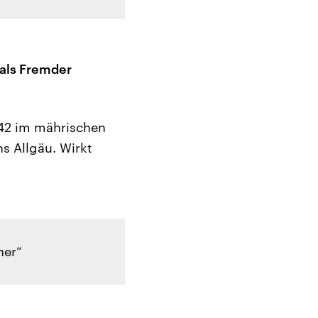
 als Fremder
942 im mährischen
ns Allgäu. Wirkt
ner“