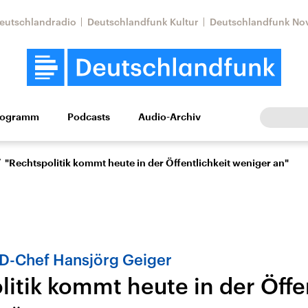
eutschlandradio
Deutschlandfunk Kultur
Deutschlandfunk No
rogramm
Podcasts
Audio-Archiv
Wirtschaft
Wissen
Kultur
Europa
Gesellschaf
/
"Rechtspolitik kommt heute in der Öffentlichkeit weniger an"
D-Chef Hansjörg Geiger
itik kommt heute in der Öffe
Nahostkonflikt
Iran
le Beiträge,
Aktuelle Lage und
Aktuelle Lage und