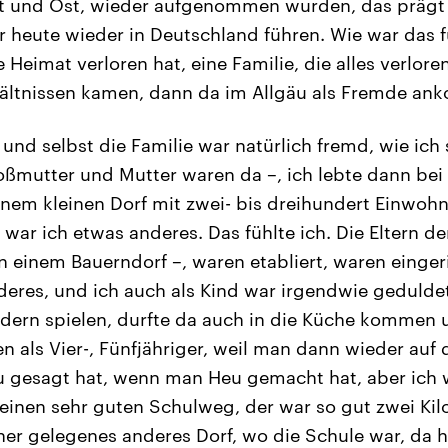
t und Ost, wieder aufgenommen wurden, das prägt 
r heute wieder in Deutschland führen. Wie war das f
e Heimat verloren hat, eine Familie, die alles verlore
hältnissen kamen, dann da im Allgäu als Fremde a
 und selbst die Familie war natürlich fremd, wie ich 
ßmutter und Mutter waren da –, ich lebte dann bei
inem kleinen Dorf mit zwei- bis dreihundert Einwoh
 war ich etwas anderes. Das fühlte ich. Die Eltern d
in einem Bauerndorf –, waren etabliert, waren einger
eres, und ich auch als Kind war irgendwie geduldet
dern spielen, durfte da auch in die Küche kommen u
 als Vier-, Fünfjähriger, weil man dann wieder auf 
u gesagt hat, wenn man Heu gemacht hat, aber ich 
 einen sehr guten Schulweg, der war so gut zwei Ki
er gelegenes anderes Dorf, wo die Schule war, da h