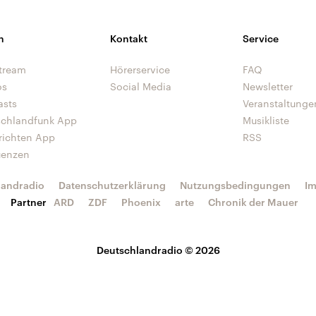
n
Kontakt
Service
tream
Hörerservice
FAQ
os
Social Media
Newsletter
asts
Veranstaltunge
schlandfunk App
Musikliste
richten App
RSS
uenzen
landradio
Datenschutzerklärung
Nutzungsbedingungen
I
Partner
ARD
ZDF
Phoenix
arte
Chronik der Mauer
Deutschlandradio © 2026