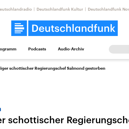
eutschlandradio
Deutschlandfunk Kultur
Deutschlandfunk No
rogramm
Podcasts
Audio-Archiv
Wirtschaft
Wissen
Kultur
Europa
Gesellschaf
iger schottischer Regierungschef Salmond gestorben
n
r schottischer Regierungsc
Nahostkonflikt
Iran
le Beiträge,
Aktuelle Lage und
Aktuelle Lage und