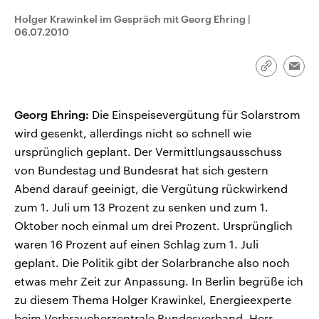
CDU, SPD und FDP regiert.-
aktuelle Weltgeschehen.
Holger Krawinkel im Gespräch mit Georg Ehring
|
Umfragen, Prognosen,
Wahlprogramme, aktuelle Berichte
06.07.2010
Sendungen
Programm
Podcasts
und Hintergründe zu den Parteien
und Kandidaten der anstehenden
Wahl.
Link
Emai
Audio-Archiv
kopieren/te
Georg Ehring:
Die Einspeisevergütung für Solarstrom
wird gesenkt, allerdings nicht so schnell wie
ursprünglich geplant. Der Vermittlungsausschuss
von Bundestag und Bundesrat hat sich gestern
Abend darauf geeinigt, die Vergütung rückwirkend
zum 1. Juli um 13 Prozent zu senken und zum 1.
Oktober noch einmal um drei Prozent. Ursprünglich
waren 16 Prozent auf einen Schlag zum 1. Juli
geplant. Die Politik gibt der Solarbranche also noch
etwas mehr Zeit zur Anpassung. In Berlin begrüße ich
zu diesem Thema Holger Krawinkel, Energieexperte
beim Verbraucherzentrale Bundesverband. Herr