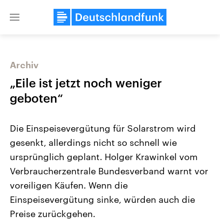
Close
menu
Archiv
Themen
„Eile ist jetzt noch weniger
geboten“
Die Einspeisevergütung für Solarstrom wird
gesenkt, allerdings nicht so schnell wie
ursprünglich geplant. Holger Krawinkel vom
Verbraucherzentrale Bundesverband warnt vor
Landtagswahl Sachsen-Anhalt
USA
2026
Aktuelle Beiträge, Analys
voreiligen Käufen. Wenn die
Alle Informationen
Hintergründe
Sachsen-Anhalt wählt am 6.
Wirtschaftlich und militäri
Einspeisevergütung sinke, würden auch die
September 2026 einen neuen
gehören die Vereinigten S
Landtag. Seit 2021 wird das
den mächtigsten Ländern 
Preise zurückgehen.
Bundesland von einer Koalition aus
mit großem Einfluss auf d