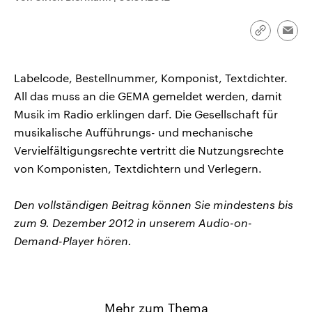
CDU, SPD und FDP regiert.-
aktuelle Weltgeschehen.
Umfragen, Prognosen,
Wahlprogramme, aktuelle Berichte
Link
Emai
Sendungen
Programm
Podcasts
und Hintergründe zu den Parteien
kopieren/te
und Kandidaten der anstehenden
Wahl.
Labelcode, Bestellnummer, Komponist, Textdichter.
Audio-Archiv
All das muss an die GEMA gemeldet werden, damit
Musik im Radio erklingen darf. Die Gesellschaft für
musikalische Aufführungs- und mechanische
Vervielfältigungsrechte vertritt die Nutzungsrechte
von Komponisten, Textdichtern und Verlegern.
Den vollständigen Beitrag können Sie mindestens bis
zum 9. Dezember 2012 in unserem Audio-on-
Demand-Player hören.
Mehr zum Thema