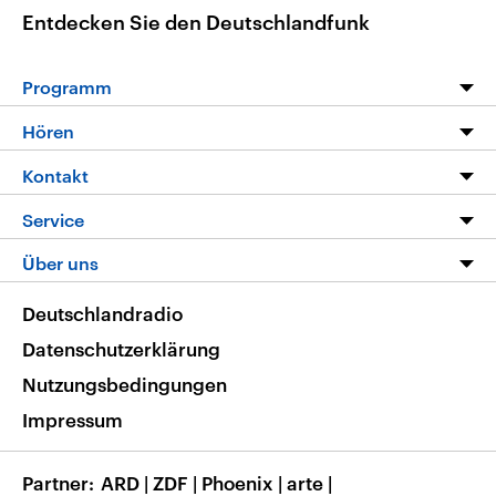
Entdecken Sie den Deutschlandfunk
Programm
Programm
Hören
Alle Sendungen
Livestream
Kontakt
Die Nachrichten
Audios
Hörerservice
Service
Nachrichtenleicht
Podcasts
Social Media
FAQ
Über uns
Neue Beiträge auf dlf.de
Deutschlandfunk App
Newsletter
Deutschlandradio
Themen-Schwerpunkte
Nachrichten App
Deutschlandradio
Veranstaltungen
Presse
Frequenzen
Datenschutzerklärung
Musikliste
Ausbildung und Karriere
Nutzungsbedingungen
RSS
Transparenz
Impressum
Korrekturen
Barrierefreiheit
Partner
ARD
|
ZDF
|
Phoenix
|
arte
|