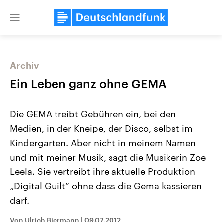
Close
menu
Archiv
Themen
Ein Leben ganz ohne GEMA
Die GEMA treibt Gebühren ein, bei den
Medien, in der Kneipe, der Disco, selbst im
Kindergarten. Aber nicht in meinem Namen
und mit meiner Musik, sagt die Musikerin Zoe
Leela. Sie vertreibt ihre aktuelle Produktion
Landtagswahl Sachsen-Anhalt
USA
2026
Aktuelle Beiträge, Analys
„Digital Guilt“ ohne dass die Gema kassieren
Alle Informationen
Hintergründe
Sachsen-Anhalt wählt am 6.
Wirtschaftlich und militäri
darf.
September 2026 einen neuen
gehören die Vereinigten S
Landtag. Seit 2021 wird das
den mächtigsten Ländern 
Von Ulrich Biermann
|
09.07.2012
Bundesland von einer Koalition aus
mit großem Einfluss auf d