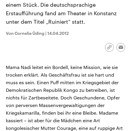
CDU, SPD und FDP regiert.-
aktuelle Weltgeschehen.
einem Stück. Die deutschsprachige
Umfragen, Prognosen,
Erstaufführung fand am Theater in Konstanz
Wahlprogramme, aktuelle Berichte
Sendungen
Programm
Podcasts
und Hintergründe zu den Parteien
unter dem Titel „Ruiniert“ statt.
und Kandidaten der anstehenden
Wahl.
Audio-Archiv
Von Cornelie Üding
|
14.04.2012
Link
Emai
kopieren/te
Mama Nadi leitet ein Bordell, keine Mission, wie sie
trocken erklärt. Als Geschäftsfrau ist sie hart und
muss es sein. Einen Puff mitten im Kriegsgebiet der
Demokratischen Republik Kongo zu betreiben, ist
nichts für Zartbeseitete. Doch Geschundene, Opfer
von perversen Massenvergewaltigungen der
Kriegskamarilla, finden bei ihr eine Bleibe. Madame
kassiert – ist aber für die Mädchen eine Art
kongolesischer Mutter Courage, eine auf ruppige Art