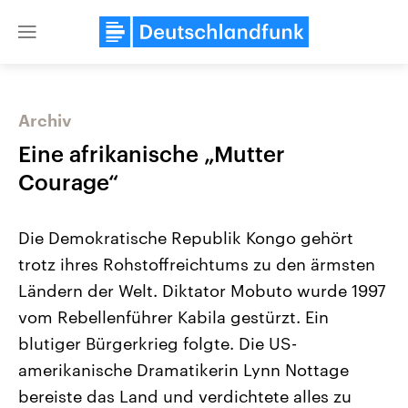
Close
menu
Archiv
Themen
Eine afrikanische „Mutter
Courage“
Die Demokratische Republik Kongo gehört
trotz ihres Rohstoffreichtums zu den ärmsten
Ländern der Welt. Diktator Mobuto wurde 1997
vom Rebellenführer Kabila gestürzt. Ein
Landtagswahl Sachsen-Anhalt
USA
2026
Aktuelle Beiträge, Analys
blutiger Bürgerkrieg folgte. Die US-
Alle Informationen
Hintergründe
Sachsen-Anhalt wählt am 6.
Wirtschaftlich und militäri
amerikanische Dramatikerin Lynn Nottage
September 2026 einen neuen
gehören die Vereinigten S
Landtag. Seit 2021 wird das
den mächtigsten Ländern 
bereiste das Land und verdichtete alles zu
Bundesland von einer Koalition aus
mit großem Einfluss auf d