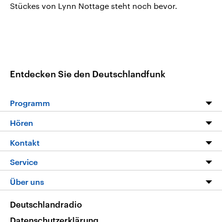
Stückes von Lynn Nottage steht noch bevor.
Entdecken Sie den Deutschlandfunk
Programm
Programm
Hören
Alle Sendungen
Livestream
Kontakt
Die Nachrichten
Audios
Hörerservice
Service
Nachrichtenleicht
Podcasts
Social Media
FAQ
Über uns
Neue Beiträge auf dlf.de
Deutschlandfunk App
Newsletter
Deutschlandradio
Themen-Schwerpunkte
Nachrichten App
Deutschlandradio
Veranstaltungen
Presse
Frequenzen
Datenschutzerklärung