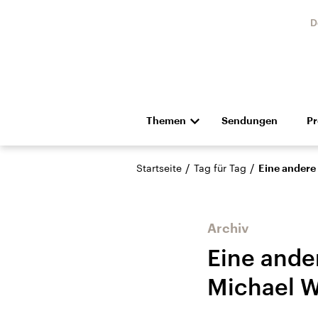
D
Themen
Sendungen
P
Die Nachrichten
Politik
/
/
Startseite
Tag für Tag
Eine andere
Hörspiel und Feature
Musik
Archiv
Eine ande
Michael W
Landtagswahl Sachsen-
USA
Anhalt 2026
Aktuel