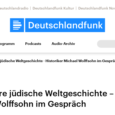
eutschlandradio
Deutschlandfunk Kultur
Deutschlandfunk No
rogramm
Podcasts
Audio-Archiv
Wirtschaft
Wissen
Kultur
Europa
Gesellschaf
 jüdische Weltgeschichte - Historiker Michael Wolffsohn im Gespr
re jüdische Weltgeschichte – 
olffsohn im Gespräch
Nahostkonflikt
Iran
le Beiträge,
Aktuelle Lage und
Aktuelle Lage und