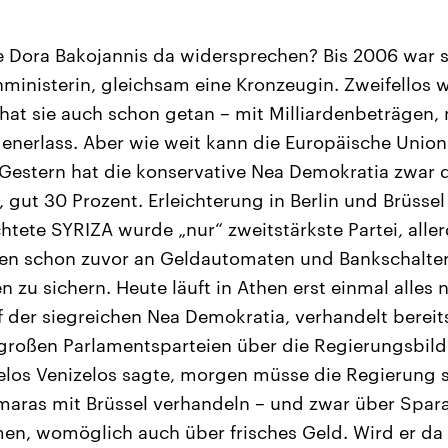
Dora Bakojannis da widersprechen? Bis 2006 war si
ministerin, gleichsam eine Kronzeugin. Zweifellos w
 hat sie auch schon getan – mit Milliardenbeträgen,
enerlass. Aber wie weit kann die Europäische Unio
 Gestern hat die konservative Nea Demokratia zwar 
 gut 30 Prozent. Erleichterung in Berlin und Brüssel
htete SYRIZA wurde „nur“ zweitstärkste Partei, aller
en schon zuvor an Geldautomaten und Bankschalte
 zu sichern. Heute läuft in Athen erst einmal alles 
 der siegreichen Nea Demokratia, verhandelt bereit
großen Parlamentsparteien über die Regierungsbild
elos Venizelos sagte, morgen müsse die Regierung 
Samaras mit Brüssel verhandeln – und zwar über Spar
n, womöglich auch über frisches Geld. Wird er da 