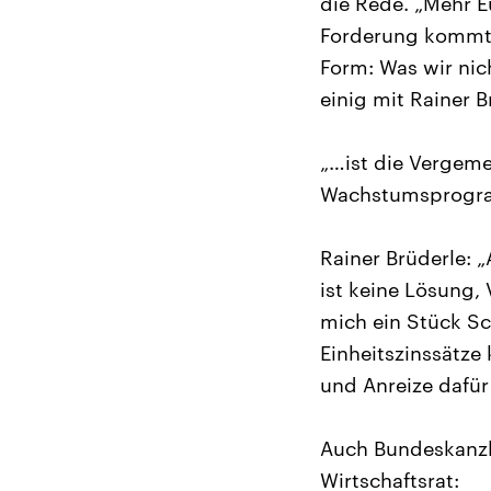
die Rede. „Mehr E
Forderung kommt a
Form: Was wir nic
einig mit Rainer 
„…ist die Vergeme
Wachstumsprogr
Rainer Brüderle: 
ist keine Lösung,
mich ein Stück Sc
Einheitszinssätze
und Anreize dafür 
Auch Bundeskanzl
Wirtschaftsrat: