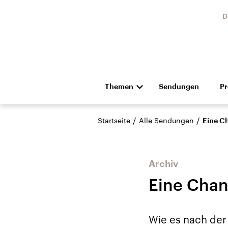
D
Themen
Sendungen
P
Die Nachrichten
Politik
/
/
Startseite
Alle Sendungen
Eine C
Hörspiel und Feature
Musik
Archiv
Eine Chan
Landtagswahl Sachsen-
USA
Wie es nach der
Anhalt 2026
Aktuel