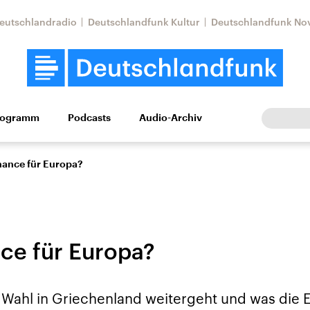
eutschlandradio
Deutschlandfunk Kultur
Deutschlandfunk No
rogramm
Podcasts
Audio-Archiv
Wirtschaft
Wissen
Kultur
Europa
Gesellschaf
hance für Europa?
ce für Europa?
Nahostkonflikt
Iran
 Wahl in Griechenland weitergeht und was die 
le Beiträge,
Aktuelle Lage und
Aktuelle Lage und