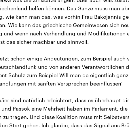
etwa was die Zinssätze angeht oder auch was zusät
riechenland helfen können. Das Ganze muss man ab
g, wie kann man das, was vorhin Frau Bakojannis ge
n. Wie kann das griechische Gemeinwesen sich neu 
tig und wenn nach Verhandlung und Modifikationen e
ist das sicher machbar und sinnvoll.
 jetzt schon einige Andeutungen, zum Beispiel auch
eutschlandfunk und von anderen Verantwortlichen d
nt Schulz zum Beispiel Will man da eigentlich ganz
handlungen mit sanften Versprechen beeinflussen‘
päer sind natürlich erleichtert, dass es überhaupt di
 und Passok eine Mehrheit haben im Parlament, die 
 zu tragen. Und diese Koalition muss mit Selbstve
den Start gehen. Ich glaube, dass das Signal aus Br