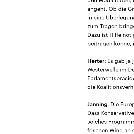
den Modalitäten, 
angeht. Ob die G
in eine Überlegun
zum Tragen bringe
Dazu ist Hilfe nö
beitragen könne, 
Herter
: Es gab ja
Westerwelle im D
Parlamentspräside
die Koalitionsver
Janning
: Die Euro
Dass Konservative
solches Programm
frischen Wind an 