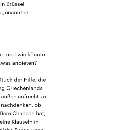
in Brüssel
 sogenannten
wo und wie könnte
twas anbieten?
tück der Hilfe, die
ung Griechenlands
 außen aufrecht zu
er nachdenken, ob
ößere Chancen hat,
lne Klauseln in