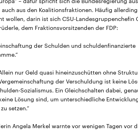
uropa“ – dafür spricht sich die Bundesregierung au
uch aus den Koalitionsfraktionen. Häufig allerdings
ht wollen, darin ist sich CSU-Landesgruppenchefin 
Brüderle, dem Fraktionsvorsitzenden der FDP:
inschaftung der Schulden und schuldenfinanzierte
amme.“
„Allein nur Geld quasi hineinzuschütten ohne Strukt
 Vergemeinschaftung der Verschuldung ist keine Lösu
hulden-Sozialismus. Ein Gleichschalten dabei, gena
 keine Lösung sind, um unterschiedliche Entwicklun
zu setzen.“
erin Angela Merkel warnte vor wenigen Tagen vor 