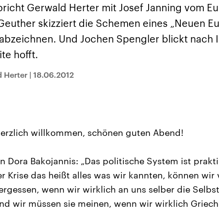
sen und
Hintergründe
Hintergründe
pricht Gerwald Herter mit Josef Janning vom E
Der Überfall der
Der Iran – seit der
rgründe
haftlich und
palästinensischen
Islamischen Revolu
Geuther skizziert die Schemen eines „Neuen Eur
risch gehören die
Terrororganisation
1979 auch Islamisc
igten Staaten zu
Hamas im Oktober 2023
Republik Iran – ist e
n abzeichnen. Und Jochen Spengler blickt nach I
ächtigsten
auf Israel hat in der
von einem
n der Erde, mit
Region wieder die
Religionsführer auto
te hofft.
 Einfluss auf das
Gewalt entfacht. Israel
regierter Staat im 
le Weltgeschehen.
möchte die Hamas
Osten. Eine Feindsc
zerstören. Diese wird wie
zu Israel und zu de
 Herter
|
18.06.2012
die Hisbollah im Libanon
ist fest in der
vom Iran unterstützt.
Staatsideologie
verankert.
Herzlich willkommen, schönen guten Abend!
n Dora Bakojannis: „Das politische System ist prak
r Krise das heißt alles was wir kannten, können wir
rgessen, wenn wir wirklich an uns selber die Selbst
nd wir müssen sie meinen, wenn wir wirklich Griech