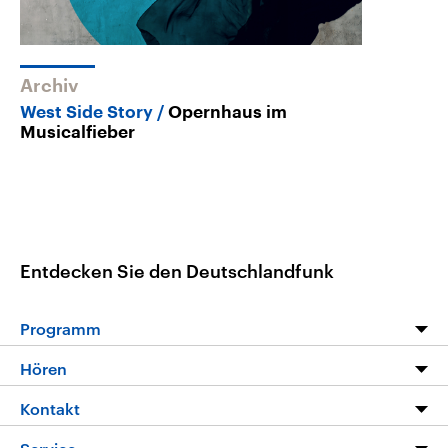
Archiv
West Side Story
Opernhaus im
Musicalfieber
Entdecken Sie den Deutschlandfunk
Programm
Programm
Hören
Alle Sendungen
Livestream
Kontakt
Die Nachrichten
Audios
Hörerservice