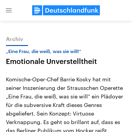
Close
menu
Archiv
Themen
„Eine Frau, die weiß, was sie will!“
Emotionale Unverstelltheit
Komische-Oper-Chef Barrie Kosky hat mit
seiner Inszenierung der Strausschen Operette
„Eine Frau, die weiß, was sie will“ ein Plädoyer
Landtagswahl Sachsen-Anhalt
USA
für die subversive Kraft dieses Genres
2026
Aktuelle Beiträge, Analys
Alle Informationen
abgeliefert. Sein Konzept: Virtuose
Hintergründe
Sachsen-Anhalt wählt am 6.
Wirtschaftlich und militäri
Verknappung. Es geht so brillant auf, dass es
September 2026 einen neuen
gehören die Vereinigten S
Landtag. Seit 2021 wird das
den mächtigsten Ländern 
das Berliner Publikum vom Hocker reißt.
Bundesland von einer Koalition aus
mit großem Einfluss auf d