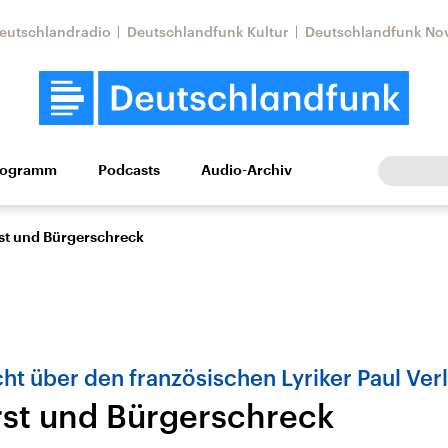
eutschlandradio
Deutschlandfunk Kultur
Deutschlandfunk No
rogramm
Podcasts
Audio-Archiv
Wirtschaft
Wissen
Kultur
Europa
Gesellschaf
st und Bürgerschreck
ht über den französischen Lyriker Paul Ver
rst und Bürgerschreck
Nahostkonflikt
Iran
le Beiträge,
Aktuelle Lage und
Aktuelle Lage und