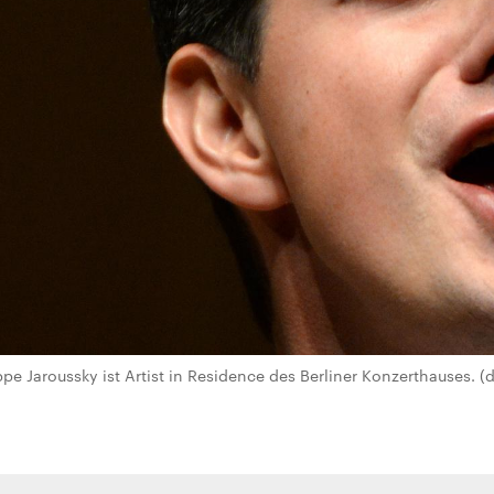
pe Jaroussky ist Artist in Residence des Berliner Konzerthauses. (d