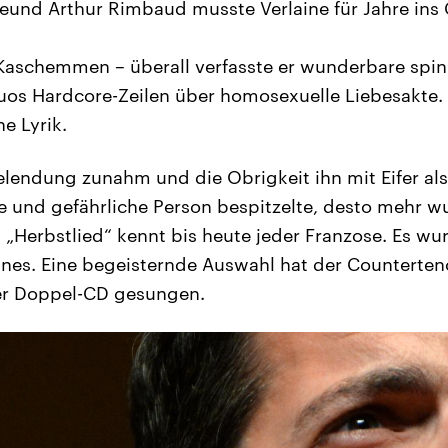
reund Arthur Rimbaud musste Verlaine für Jahre ins
n Kaschemmen – überall verfasste er wunderbare spi
tuos Hardcore-Zeilen über homosexuelle Liebesakte
ne Lyrik.
elendung zunahm und die Obrigkeit ihn mit Eifer als
und gefährliche Person bespitzelte, desto mehr w
 „Herbstlied“ kennt bis heute jeder Franzose. Es wu
ines. Eine begeisternde Auswahl hat der Counterten
ner Doppel-CD gesungen.