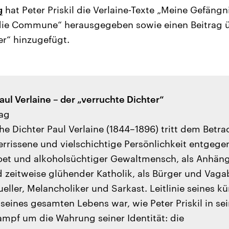
g
hat Peter Priskil die Verlaine-Texte „Meine Gefäng
die Commune“ herausgegeben sowie einen Beitrag 
er“ hinzugefügt.
Paul Verlaine – der „verruchte Dichter“
ag
he Dichter Paul Verlaine (1844–1896) tritt dem Betrac
rissene und vielschichtige Persönlichkeit entgegen
Poet und alkoholsüchtiger Gewaltmensch, als Anhäng
eitweise glühender Katholik, als Bürger und Vag
ler, Melancholiker und Sarkast. Leitlinie seines kü
seines gesamten Lebens war, wie Peter Priskil in se
ampf um die Wahrung seiner Identität: die