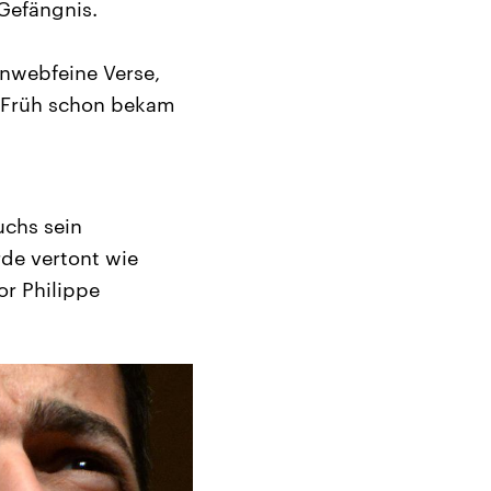
 Gefängnis.
nnwebfeine Verse,
. Früh schon bekam
uchs sein
rde vertont wie
or Philippe