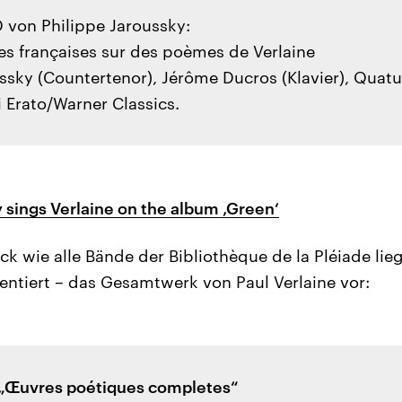
 von Philippe Jaroussky:
es françaises sur des poèmes de Verlaine
ussky (Countertenor), Jérôme Ducros (Klavier), Quat
 Erato/Warner Classics.
 sings Verlaine on the album ‚Green‘
k wie alle Bände der Bibliothèque de la Pléiade lie
tiert – das Gesamtwerk von Paul Verlaine vor:
: „Œuvres poétiques completes“