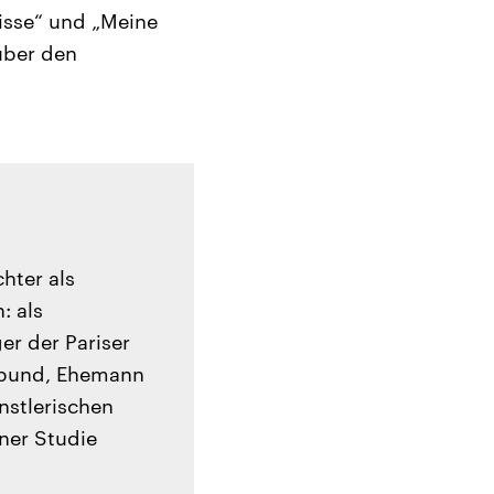
nisse“ und „Meine
über den
hter als
: als
er der Pariser
abund, Ehemann
nstlerischen
iner Studie