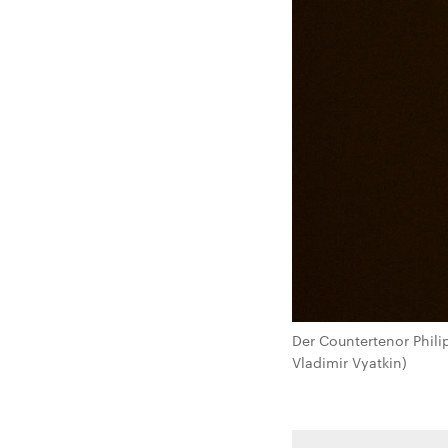
Der Countertenor Philip
Vladimir Vyatkin)