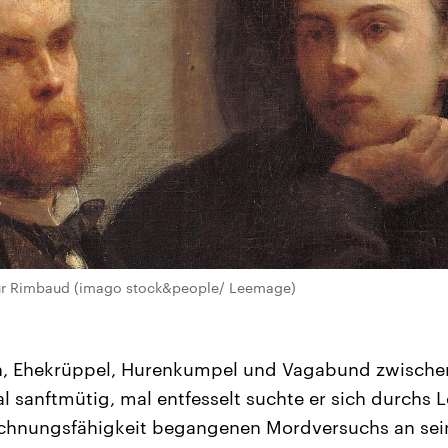
hur Rimbaud (imago stock&people/ Leemage)
n, Ehekrüppel, Hurenkumpel und Vagabund zwische
l sanftmütig, mal entfesselt suchte er sich durchs
rechnungsfähigkeit begangenen Mordversuchs an se