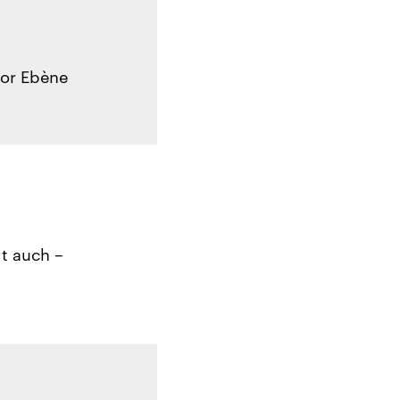
uor Ebène
gt auch –