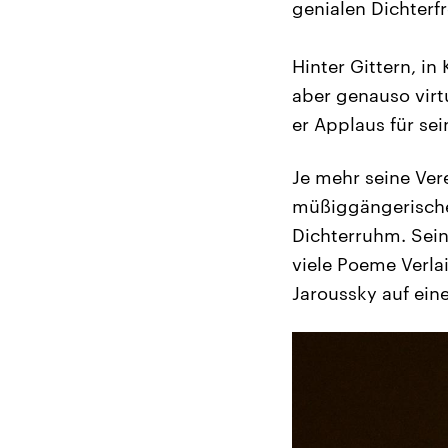
genialen Dichterf
Hinter Gittern, i
aber genauso vir
er Applaus für sei
Je mehr seine Ver
müßiggängerische 
Dichterruhm. Sein
viele Poeme Verla
Jaroussky auf ei