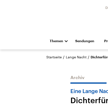
D
Themen
Sendungen
P
Die Nachrichten
Politik
/
/
Startseite
Lange Nacht
Dichterfür
Hörspiel und Feature
Musik
Archiv
Eine Lange Nac
Dichterfü
Landtagswahl Sachsen-
USA
Anhalt 2026
Aktuel