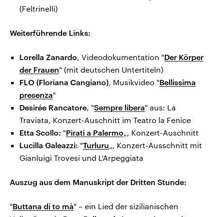
(Feltrinelli)
Weiterführende Links:
Lorella Zanardo
, Videodokumentation "
Der Körper
der Frauen
" (mit deutschen Untertiteln)
FLO (Floriana Cangiano)
, Musikvideo "
Bellissima
presenza
"
Desirée Rancatore
, "
Sempre libera
" aus: La
Traviata, Konzert-Auschnitt im Teatro la Fenice
Etta Scollo:
"
Pirati a Palermo
„, Konzert-Auschnitt
Lucilla Galeazzi:
"
Turluru
„, Konzert-Ausschnitt mit
Gianluigi Trovesi und L’Arpeggiata
Auszug aus dem Manuskript der Dritten Stunde:
"
Buttana di to mà
" – ein Lied der sizilianischen