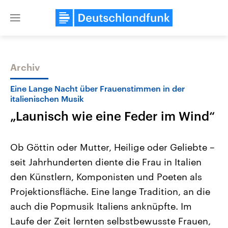
Close
menu
Archiv
Themen
Eine Lange Nacht über Frauenstimmen in der
italienischen Musik
„Launisch wie eine Feder im Wind“
Ob Göttin oder Mutter, Heilige oder Geliebte –
seit Jahrhunderten diente die Frau in Italien
den Künstlern, Komponisten und Poeten als
Landtagswahl Sachsen-Anhalt
USA
2026
Aktuelle Beiträge, Analys
Projektionsfläche. Eine lange Tradition, an die
Alle Informationen
Hintergründe
Sachsen-Anhalt wählt am 6.
Wirtschaftlich und militäri
auch die Popmusik Italiens anknüpfte. Im
September 2026 einen neuen
gehören die Vereinigten S
Landtag. Seit 2021 wird das
den mächtigsten Ländern 
Laufe der Zeit lernten selbstbewusste Frauen,
Bundesland von einer Koalition aus
mit großem Einfluss auf d