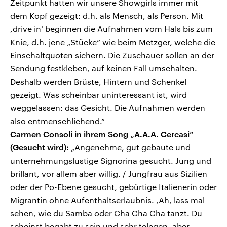
Zeitpunkt hatten wir unsere Showgirls immer mit
dem Kopf gezeigt: d.h. als Mensch, als Person. Mit
,drive in‘ beginnen die Aufnahmen vom Hals bis zum
Knie, d.h. jene „Stücke“ wie beim Metzger, welche die
Einschaltquoten sichern. Die Zuschauer sollen an der
Sendung festkleben, auf keinen Fall umschalten.
Deshalb werden Brüste, Hintern und Schenkel
gezeigt. Was scheinbar uninteressant ist, wird
weggelassen: das Gesicht. Die Aufnahmen werden
also entmenschlichend.“
Carmen Consoli in ihrem Song „A.A.A. Cercasi“
(Gesucht wird):
„Angenehme, gut gebaute und
unternehmungslustige Signorina gesucht. Jung und
brillant, vor allem aber willig. / Jungfrau aus Sizilien
oder der Po-Ebene gesucht, gebürtige Italienerin oder
Migrantin ohne Aufenthaltserlaubnis. ,Ah, lass mal
sehen, wie du Samba oder Cha Cha Cha tanzt. Du
scheinst begabt zu sein und sehr telegen, aber