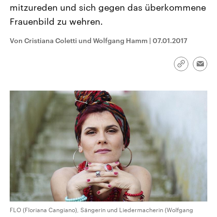
CDU, SPD und FDP regiert.-
mitzureden und sich gegen das überkommene
aktuelle Weltgeschehen.
Umfragen, Prognosen,
Frauenbild zu wehren.
Wahlprogramme, aktuelle Berichte
Sendungen
Programm
Podcasts
und Hintergründe zu den Parteien
und Kandidaten der anstehenden
Von Cristiana Coletti und Wolfgang Hamm
|
07.01.2017
Wahl.
Audio-Archiv
Link
Emai
kopieren/te
FLO (Floriana Cangiano), Sängerin und Liedermacherin (Wolfgang