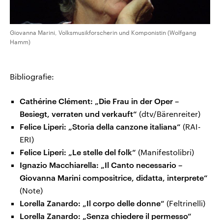
Giovanna Marini, Volksmusikforscherin und Komponistin (Wolfgang
Hamm)
Bibliografie:
Cathérine Clément: „Die Frau in der Oper –
Besiegt, verraten und verkauft“
(dtv/Bärenreiter)
Felice Liperi: „Storia della canzone italiana“
(RAI-
ERI)
Felice Liperi: „Le stelle del folk“
(Manifestolibri)
Ignazio Macchiarella: „Il Canto necessario –
Giovanna Marini compositrice, didatta, interprete“
(Note)
Lorella Zanardo: „Il corpo delle donne“
(Feltrinelli)
Lorella Zanardo: „Senza chiedere il permesso“