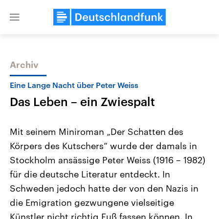
Close
menu
Archiv
Themen
Eine Lange Nacht über Peter Weiss
Das Leben – ein Zwiespalt
Mit seinem Miniroman „Der Schatten des
Körpers des Kutschers“ wurde der damals in
Stockholm ansässige Peter Weiss (1916 – 1982)
Landtagswahl Sachsen-Anhalt
USA
für die deutsche Literatur entdeckt. In
2026
Aktuelle Beiträge, Analys
Alle Informationen
Schweden jedoch hatte der von den Nazis in
Hintergründe
Sachsen-Anhalt wählt am 6.
Wirtschaftlich und militäri
die Emigration gezwungene vielseitige
September 2026 einen neuen
gehören die Vereinigten S
Landtag. Seit 2021 wird das
den mächtigsten Ländern 
Künstler nicht richtig Fuß fassen können. In
Bundesland von einer Koalition aus
mit großem Einfluss auf d