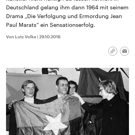
CDU, SPD und FDP regiert.-
aktuelle Weltgeschehen.
Deutschland gelang ihm dann 1964 mit seinem
Umfragen, Prognosen,
Wahlprogramme, aktuelle Berichte
Drama „Die Verfolgung und Ermordung Jean
Sendungen
Programm
Podcasts
und Hintergründe zu den Parteien
und Kandidaten der anstehenden
Paul Marats“ ein Sensationserfolg.
Wahl.
Audio-Archiv
Von Lutz Volke
|
29.10.2016
Link
Emai
kopieren/te