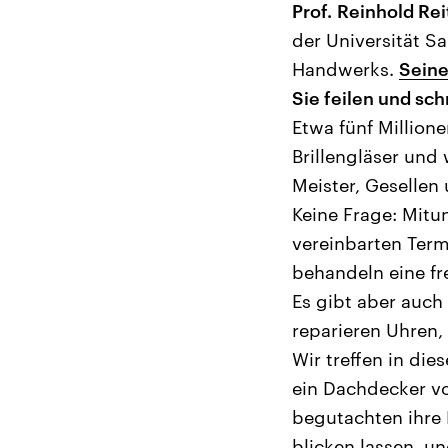
Prof.
Reinhold Rei
der Universität Sa
Handwerks.
Seine
Sie feilen und sc
Etwa fünf Million
Brillengläser und
Meister, Gesellen 
Keine Frage: Mit
vereinbarten Ter
behandeln eine f
Es gibt aber auch
reparieren Uhren
Wir treffen in di
ein Dachdecker von
begutachten ihre 
blicken lassen, u