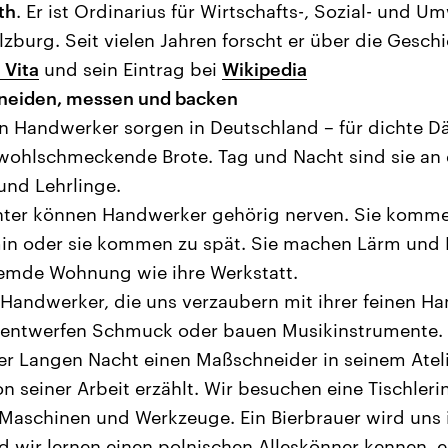
th
. Er ist Ordinarius für Wirtschafts-, Sozial- und 
lzburg. Seit vielen Jahren forscht er über die Gesch
 Vita
und sein Eintrag bei
Wikipedia
hneiden, messen und backen
en Handwerker sorgen in Deutschland – für dichte Dä
 wohlschmeckende Brote. Tag und Nacht sind sie an d
und Lehrlinge.
unter können Handwerker gehörig nerven. Sie komm
min oder sie kommen zu spät. Sie machen Lärm und
remde Wohnung wie ihre Werkstatt.
 Handwerker, die uns verzaubern mit ihrer feinen Ha
, entwerfen Schmuck oder bauen Musikinstrumente.
eser Langen Nacht einen Maßschneider in seinem Ateli
 seiner Arbeit erzählt. Wir besuchen eine Tischlerin
Maschinen und Werkzeuge. Ein Bierbrauer wird uns 
nd wir lernen einen polnischen Alleskönner kennen, 