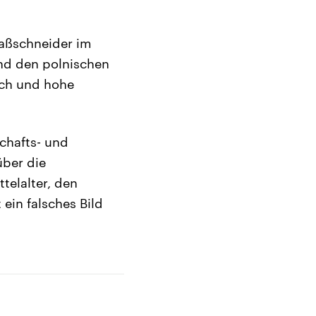
aßschneider im
und den polnischen
sch und hohe
schafts- und
über die
telalter, den
ein falsches Bild