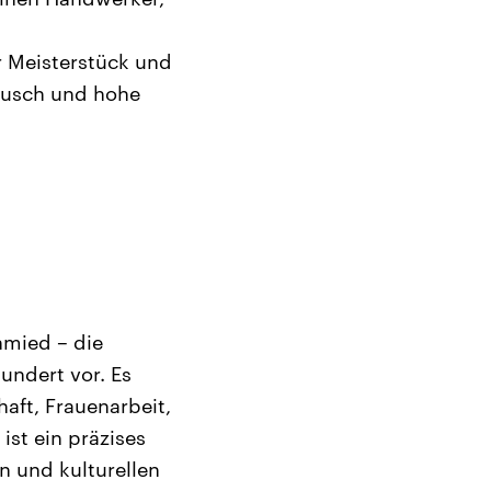
r Meisterstück und
fusch und hohe
hmied – die
undert vor. Es
aft, Frauenarbeit,
st ein präzises
n und kulturellen