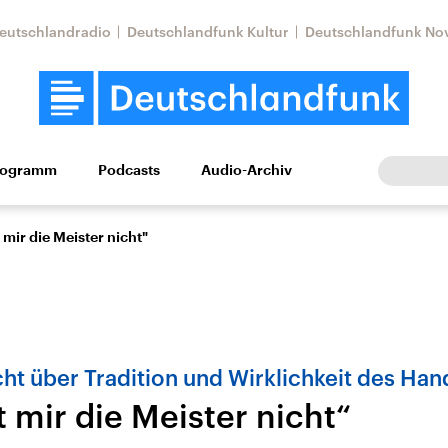
eutschlandradio
Deutschlandfunk Kultur
Deutschlandfunk No
rogramm
Podcasts
Audio-Archiv
Wirtschaft
Wissen
Kultur
Europa
Gesellschaf
 mir die Meister nicht"
ht über Tradition und Wirklichkeit des Ha
 mir die Meister nicht“
Nahostkonflikt
Iran
le Beiträge,
Aktuelle Lage und
Aktuelle Lage und