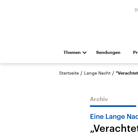
D
Themen
Sendungen
P
Die Nachrichten
Politik
/
/
Startseite
Lange Nacht
"Verachtet
Hörspiel und Feature
Musik
Archiv
Eine Lange Nac
„Verachtet
Landtagswahl Sachsen-
USA
Anhalt 2026
Aktuel