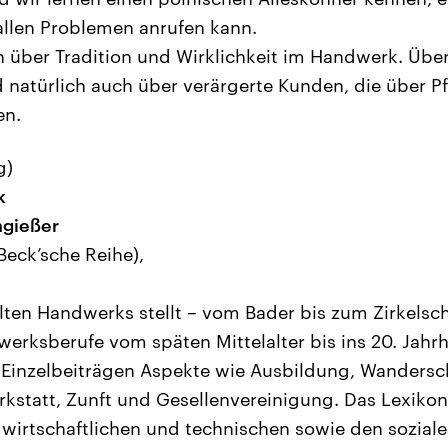
allen Problemen anrufen kann.
n über Tradition und Wirklichkeit im Handwerk. Übe
natürlich auch über verärgerte Kunden, die über P
en.
g)
k
ngießer
Beck’sche Reihe),
lten Handwerks stellt – vom Bader bis zum Zirkelsc
erksberufe vom späten Mittelalter bis ins 20. Jahrh
 Einzelbeiträgen Aspekte wie Ausbildung, Wandersch
statt, Zunft und Gesellenvereinigung. Das Lexikon i
irtschaftlichen und technischen sowie den soziale