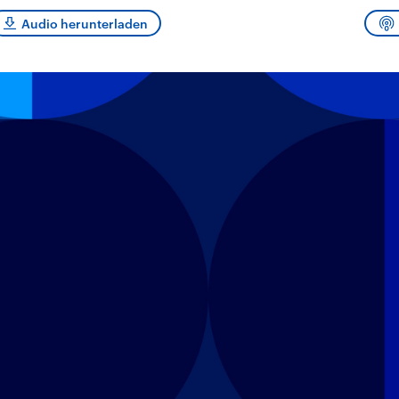
sen und
Hintergründe
Hintergründe
Der Überfall der
Der Iran – seit der
rgründe
Audio herunterladen
haftlich und
palästinensischen
Islamischen Revolu
risch gehören die
Terrororganisation
1979 auch Islamisc
igten Staaten zu
Hamas im Oktober 2023
Republik Iran – ist e
ächtigsten
auf Israel hat in der
von einem
n der Erde, mit
Region wieder die
Religionsführer auto
 Einfluss auf das
Gewalt entfacht. Israel
regierter Staat im 
le Weltgeschehen.
möchte die Hamas
Osten. Eine Feindsc
zerstören. Diese wird wie
zu Israel und zu de
die Hisbollah im Libanon
ist fest in der
vom Iran unterstützt.
Staatsideologie
verankert.