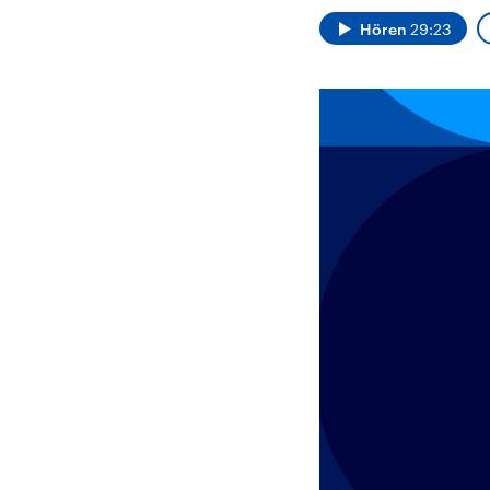
Alle Informationen
Analy
Sachsen-Anhalt wählt
Hinte
Hören
29:23
am 6. September 2026
Wirtsc
einen neuen Landtag.
militä
Seit 2021 wird das
Verein
Bundesland von einer
den m
Koalition aus CDU, SPD
Länder
und FDP regiert.-
großem
Umfragen, Prognosen,
aktuel
Wahlprogramme,
aktuelle Berichte und
Hintergründe zu den
Parteien und Kandidaten
der anstehenden Wahl.