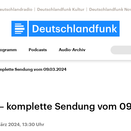
eutschlandradio
Deutschlandfunk Kultur
Deutschlandfunk No
rogramm
Podcasts
Audio-Archiv
Wirtschaft
Wissen
Kultur
Europa
Gesellschaf
omplette Sendung vom 09.03.2024
 – komplette Sendung vom 0
Nahostkonflikt
Iran
ärz 2024, 13:30 Uhr
le Beiträge,
Aktuelle Lage und
Aktuelle Lage und