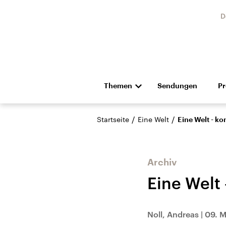
D
Themen
Sendungen
P
Die Nachrichten
Politik
/
/
Startseite
Eine Welt
Eine Welt - k
Hörspiel und Feature
Musik
Archiv
Eine Welt
Landtagswahl Sachsen-
USA
Noll, Andreas
|
09. M
Anhalt 2026
Aktuel