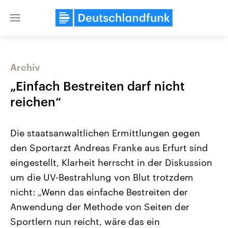
Close
menu
Archiv
Themen
„Einfach Bestreiten darf nicht
reichen“
Die staatsanwaltlichen Ermittlungen gegen
den Sportarzt Andreas Franke aus Erfurt sind
eingestellt, Klarheit herrscht in der Diskussion
um die UV-Bestrahlung von Blut trotzdem
Landtagswahl Sachsen-Anhalt
USA
2026
Aktuelle Beiträge, Analys
nicht: „Wenn das einfache Bestreiten der
Alle Informationen
Hintergründe
Sachsen-Anhalt wählt am 6.
Wirtschaftlich und militäri
Anwendung der Methode von Seiten der
September 2026 einen neuen
gehören die Vereinigten S
Landtag. Seit 2021 wird das
den mächtigsten Ländern 
Sportlern nun reicht, wäre das ein
Bundesland von einer Koalition aus
mit großem Einfluss auf d