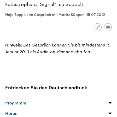
CDU, SPD und FDP regiert.-
aktuelle Weltgeschehen.
katastrophales Signal“, so Seppelt.
Umfragen, Prognosen,
Wahlprogramme, aktuelle Berichte
Hajo Seppelt im Gespräch mit Moritz Küpper
|
15.07.2012
Sendungen
Programm
Podcasts
und Hintergründe zu den Parteien
und Kandidaten der anstehenden
Wahl.
Audio-Archiv
Link
Emai
kopieren/te
Hinweis:
Das Gespräch können Sie bis mindestens 15.
Januar 2013 als Audio-on-demand abrufen.
Entdecken Sie den Deutschlandfunk
Programm
Programm
Hören