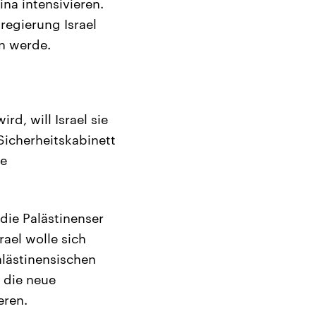
na intensivieren.
regierung Israel
n werde.
d, will Israel sie
Sicherheitskabinett
ne
die Palästinenser
rael wolle sich
alästinensischen
 die neue
eren.