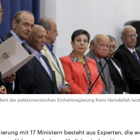
dent der palästinensischen Einheitsregierung Rami Hamdallah leis
erung mit 17 Ministern besteht aus Experten, die w