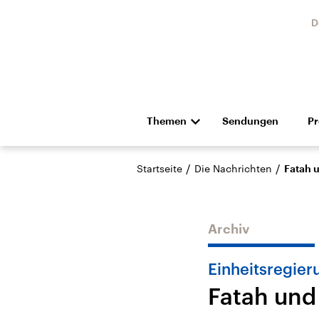
D
Themen
Sendungen
P
Die Nachrichten
Politik
/
/
Startseite
Die Nachrichten
Fatah 
Hörspiel und Feature
Musik
Archiv
Einheitsregier
Fatah und
Landtagswahl Sachsen-
USA
Anhalt 2026
Aktuel