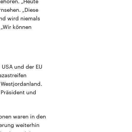
ehören. „Heute
rnsehen. „Diese
nd wird niemals
 „Wir können
en USA und der EU
azastreifen
 Westjordanland.
 Präsident und
onen waren in den
ierung weiterhin