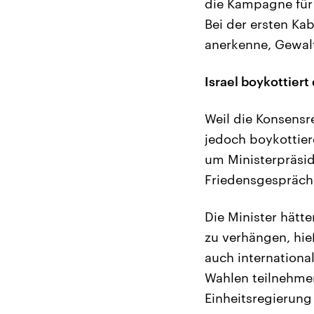
die Kampagne für 
Bei der ersten Ka
anerkenne, Gewalt
Israel boykottier
Weil die Konsensre
jedoch boykottier
um Ministerpräsid
Friedensgespräche
Die Minister hätt
zu verhängen, hieß
auch internationa
Wahlen teilnehmen
Einheitsregierung