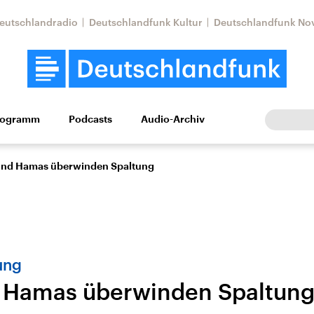
eutschlandradio
Deutschlandfunk Kultur
Deutschlandfunk No
rogramm
Podcasts
Audio-Archiv
Wirtschaft
Wissen
Kultur
Europa
Gesellschaf
und Hamas überwinden Spaltung
ung
 Hamas überwinden Spaltun
Nahostkonflikt
Iran
le Beiträge,
Aktuelle Lage und
Aktuelle Lage und