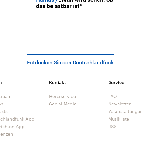
das belastbar ist“
Entdecken Sie den Deutschlandfunk
n
Kontakt
Service
tream
Hörerservice
FAQ
os
Social Media
Newsletter
asts
Veranstaltunge
schlandfunk App
Musikliste
richten App
RSS
uenzen