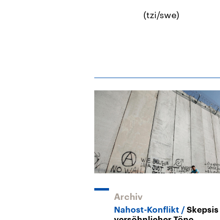
(tzi/swe)
Archiv
Nahost-Konflikt
Skepsis 
versöhnlicher Töne