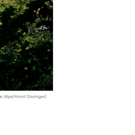
ce /dpa/Horst Ossinger)