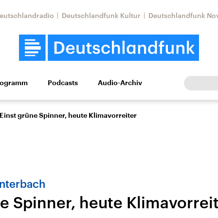
eutschlandradio
Deutschlandfunk Kultur
Deutschlandfunk No
rogramm
Podcasts
Audio-Archiv
Wirtschaft
Wissen
Kultur
Europa
Gesellschaf
Einst grüne Spinner, heute Klimavorreiter
nterbach
e Spinner, heute Klimavorrei
Nahostkonflikt
Iran
le Beiträge,
Aktuelle Lage und
Aktuelle Lage und