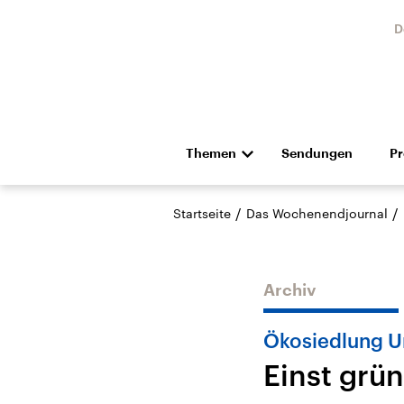
D
Themen
Sendungen
P
Die Nachrichten
Politik
/
/
Startseite
Das Wochenendjournal
Hörspiel und Feature
Musik
Archiv
Ökosiedlung U
Einst grün
Landtagswahl Sachsen-
USA
Anhalt 2026
Aktuel