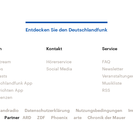
Entdecken Sie den Deutschlandfunk
n
Kontakt
Service
tream
Hörerservice
FAQ
os
Social Media
Newsletter
asts
Veranstaltunge
schlandfunk App
Musikliste
richten App
RSS
uenzen
landradio
Datenschutzerklärung
Nutzungsbedingungen
I
Partner
ARD
ZDF
Phoenix
arte
Chronik der Mauer