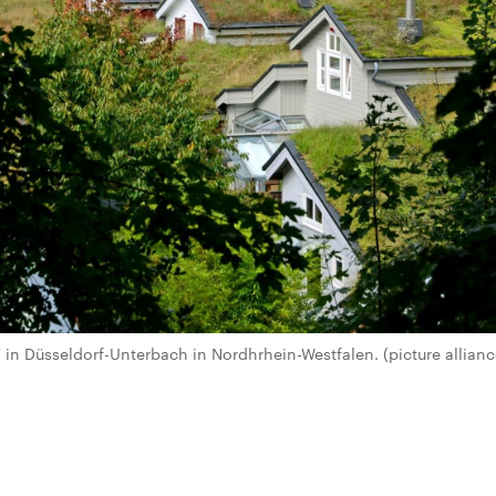
 in Düsseldorf-Unterbach in Nordhrhein-Westfalen. (picture allian