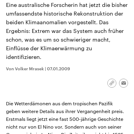
CDU, SPD und FDP regiert.-
aktuelle Weltgeschehen.
Eine australische Forscherin hat jetzt die bisher
Umfragen, Prognosen,
umfassendste historische Rekonstruktion der
Wahlprogramme, aktuelle Berichte
Sendungen
Programm
Podcasts
und Hintergründe zu den Parteien
beiden Klimaanomalien vorgestellt. Das
und Kandidaten der anstehenden
Wahl.
Ergebnis: Extrem war das System auch früher
Audio-Archiv
schon, was es um so schwieriger macht,
Einflüsse der Klimaerwärmung zu
identifizieren.
Von Volker Mrasek
|
07.01.2009
Link
Emai
kopieren/te
Die Wetterdämonen aus dem tropischen Pazifik
geben weitere Details aus ihrer Vergangenheit preis.
Erstmals liegt jetzt eine fast 500-jährige Geschichte
nicht nur von El Nino vor. Sondern auch von seiner