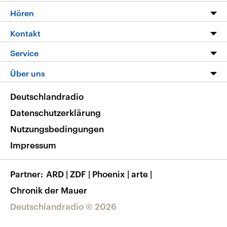
Programm
Hören
Alle Sendungen
Livestream
Kontakt
Die Nachrichten
Audios
Hörerservice
Service
Nachrichtenleicht
Podcasts
Social Media
FAQ
Über uns
Neue Beiträge auf dlf.de
Deutschlandfunk App
Newsletter
Deutschlandradio
Themen-Schwerpunkte
Nachrichten App
Deutschlandradio
Veranstaltungen
Presse
Frequenzen
Datenschutzerklärung
Musikliste
Ausbildung und Karriere
Nutzungsbedingungen
RSS
Transparenz
Impressum
Korrekturen
Barrierefreiheit
Partner
ARD
|
ZDF
|
Phoenix
|
arte
|
Chronik der Mauer
Deutschlandradio © 2026