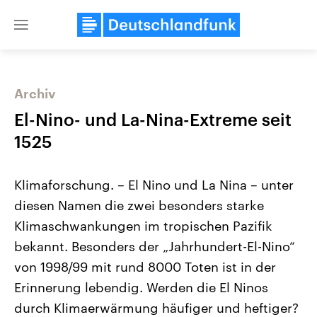
Close
menu
Archiv
Themen
El-Nino- und La-Nina-Extreme seit
1525
Klimaforschung. – El Nino und La Nina – unter
diesen Namen die zwei besonders starke
Klimaschwankungen im tropischen Pazifik
bekannt. Besonders der „Jahrhundert-El-Nino“
Landtagswahl Sachsen-Anhalt
USA
2026
Aktuelle Beiträge, Analys
von 1998/99 mit rund 8000 Toten ist in der
Alle Informationen
Hintergründe
Sachsen-Anhalt wählt am 6.
Wirtschaftlich und militäri
Erinnerung lebendig. Werden die El Ninos
September 2026 einen neuen
gehören die Vereinigten S
Landtag. Seit 2021 wird das
den mächtigsten Ländern 
durch Klimaerwärmung häufiger und heftiger?
Bundesland von einer Koalition aus
mit großem Einfluss auf d