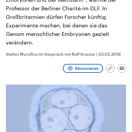
CDU, SPD und FDP regiert.-
aktuelle Weltgeschehen.
Professor der Berliner Charité im DLF. In
Umfragen, Prognosen,
Wahlprogramme, aktuelle Berichte
Großbritannien dürfen Forscher künftig
Sendungen
Programm
Podcasts
und Hintergründe zu den Parteien
und Kandidaten der anstehenden
Experimente machen, bei denen sie das
Wahl.
Audio-Archiv
Genom menschlicher Embryonen gezielt
verändern.
Stefan Mundlos im Gespräch mit Ralf Krauter
|
02.02.2016
Abonnieren
Link
Emai
kopieren/te