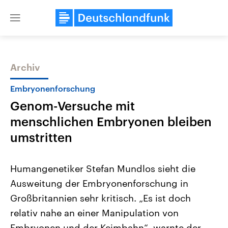
Close
menu
Archiv
Themen
Embryonenforschung
Genom-Versuche mit
menschlichen Embryonen bleiben
umstritten
Humangenetiker Stefan Mundlos sieht die
Landtagswahl Sachsen-Anhalt
USA
Ausweitung der Embryonenforschung in
2026
Aktuelle Beiträge, Analys
Alle Informationen
Hintergründe
Großbritannien sehr kritisch. „Es ist doch
Sachsen-Anhalt wählt am 6.
Wirtschaftlich und militäri
September 2026 einen neuen
gehören die Vereinigten S
relativ nahe an einer Manipulation von
Landtag. Seit 2021 wird das
den mächtigsten Ländern 
Bundesland von einer Koalition aus
Embryonen und der Keimbahn“, warnte der
mit großem Einfluss auf d