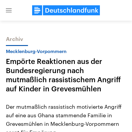
Close
menu
Archiv
Themen
Mecklenburg-Vorpommern
Empörte Reaktionen aus der
Bundesregierung nach
mutmaßlich rassistischem Angriff
auf Kinder in Grevesmühlen
Landtagswahl Sachsen-Anhalt
USA
Der mutmaßlich rassistisch motivierte Angriff
2026
Aktuelle Beiträge, Analys
Alle Informationen
Hintergründe
auf eine aus Ghana stammende Familie in
Sachsen-Anhalt wählt am 6.
Wirtschaftlich und militäri
September 2026 einen neuen
gehören die Vereinigten S
Grevesmühlen in Mecklenburg-Vorpommern
Landtag. Seit 2021 wird das
den mächtigsten Ländern 
Bundesland von einer Koalition aus
mit großem Einfluss auf d