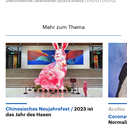
unterschiedliche Lebensweisen (picture alliance / CFOTO / CFOTO)
Mehr zum Thema
Chinesisches Neujahrsfest
2023 ist
Archiv
das Jahr des Hasen
Coronaw
Normali