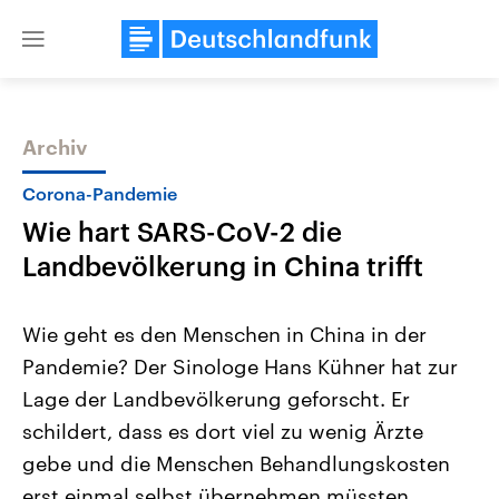
Close
menu
Archiv
Themen
Corona-Pandemie
Wie hart SARS-CoV-2 die
Landbevölkerung in China trifft
Wie geht es den Menschen in China in der
Pandemie? Der Sinologe Hans Kühner hat zur
Landtagswahl Sachsen-Anhalt
USA
Lage der Landbevölkerung geforscht. Er
2026
Aktuelle Beiträge, Analys
Alle Informationen
Hintergründe
schildert, dass es dort viel zu wenig Ärzte
Sachsen-Anhalt wählt am 6.
Wirtschaftlich und militäri
September 2026 einen neuen
gehören die Vereinigten S
gebe und die Menschen Behandlungskosten
Landtag. Seit 2021 wird das
den mächtigsten Ländern 
erst einmal selbst übernehmen müssten.
Bundesland von einer Koalition aus
mit großem Einfluss auf d