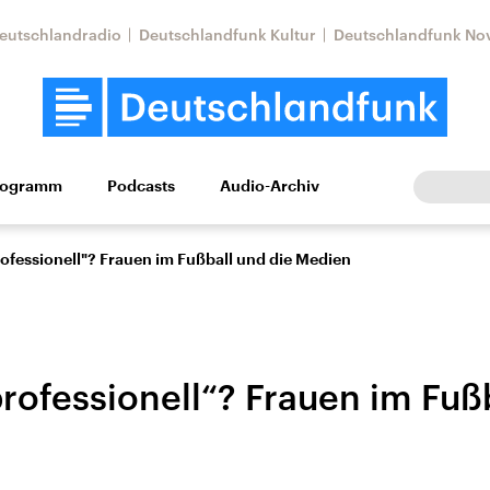
eutschlandradio
Deutschlandfunk Kultur
Deutschlandfunk No
rogramm
Podcasts
Audio-Archiv
Wirtschaft
Wissen
Kultur
Europa
Gesellschaf
rofessionell"? Frauen im Fußball und die Medien
rofessionell“? Frauen im Fuß
Nahostkonflikt
Iran
le Beiträge,
Aktuelle Lage und
Aktuelle Lage und