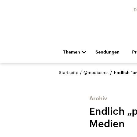
D
Themen
Sendungen
P
Die Nachrichten
Politik
/
/
Startseite
@mediasres
Endlich "p
Hörspiel und Feature
Musik
Archiv
Endlich „p
Medien
Landtagswahl Sachsen-
USA
Anhalt 2026
Aktuel