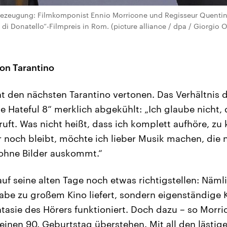
ezeugung: Filmkomponist Ennio Morricone und Regisseur Quentin 
i Donatello“-Filmpreis in Rom. (picture alliance / dpa / Giorgio O
on Tarantino
t den nächsten Tarantino vertonen. Das Verhältnis d
e Hateful 8“ merklich abgekühlt: „Ich glaube nicht,
uft. Was nicht heißt, dass ich komplett aufhöre, z
ir noch bleibt, möchte ich lieber Musik machen, die n
 ohne Bilder auskommt.“
uf seine alten Tage noch etwas richtigstellen: Nämli
gabe zu großem Kino liefert, sondern eigenständige 
antasie des Hörers funktioniert. Doch dazu – so Morr
einen 90. Geburtstag überstehen. Mit all den lästig