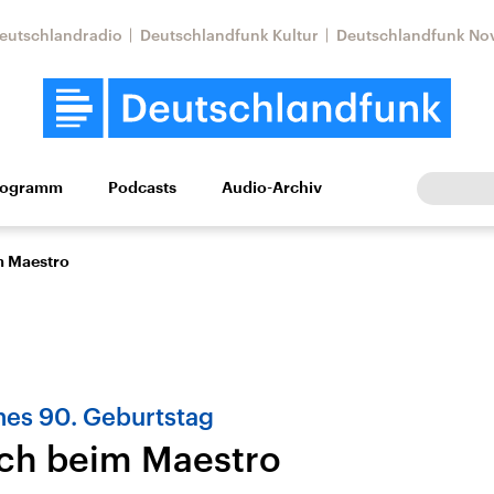
eutschlandradio
Deutschlandfunk Kultur
Deutschlandfunk No
rogramm
Podcasts
Audio-Archiv
Wirtschaft
Wissen
Kultur
Europa
Gesellschaf
m Maestro
nes 90. Geburtstag
ch beim Maestro
Nahostkonflikt
Iran
le Beiträge,
Aktuelle Lage und
Aktuelle Lage und