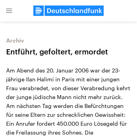
Close
menu
Archiv
Themen
Entführt, gefoltert, ermordet
Am Abend des 20. Januar 2006 war der 23-
jährige Ilan Halimi in Paris mit einer jungen
Frau verabredet, von dieser Verabredung kehrt
der junge jüdische Mann nicht mehr zurück.
Am nächsten Tag werden die Befürchtungen
Landtagswahl Sachsen-Anhalt
USA
2026
Aktuelle Beiträge, Analys
für seine Eltern zur schrecklichen Gewissheit:
Alle Informationen
Hintergründe
Sachsen-Anhalt wählt am 6.
Wirtschaftlich und militäri
Ein Anrufer fordert 450.000 Euro Lösegeld für
September 2026 einen neuen
gehören die Vereinigten S
Landtag. Seit 2021 wird das
den mächtigsten Ländern 
die Freilassung ihres Sohnes. Die
Bundesland von einer Koalition aus
mit großem Einfluss auf d