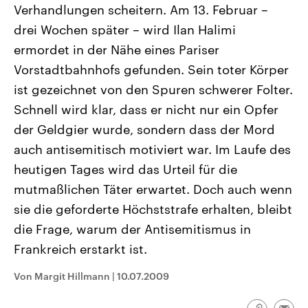
Verhandlungen scheitern. Am 13. Februar –
CDU, SPD und FDP regiert.-
aktuelle Weltgeschehen.
Umfragen, Prognosen,
drei Wochen später – wird Ilan Halimi
Wahlprogramme, aktuelle Berichte
Sendungen
Programm
Podcasts
und Hintergründe zu den Parteien
ermordet in der Nähe eines Pariser
und Kandidaten der anstehenden
Wahl.
Vorstadtbahnhofs gefunden. Sein toter Körper
Audio-Archiv
ist gezeichnet von den Spuren schwerer Folter.
Schnell wird klar, dass er nicht nur ein Opfer
der Geldgier wurde, sondern dass der Mord
auch antisemitisch motiviert war. Im Laufe des
heutigen Tages wird das Urteil für die
mutmaßlichen Täter erwartet. Doch auch wenn
sie die geforderte Höchststrafe erhalten, bleibt
die Frage, warum der Antisemitismus in
Frankreich erstarkt ist.
Von Margit Hillmann
|
10.07.2009