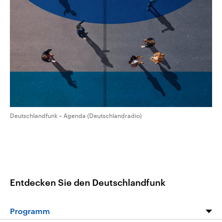
aktuelle Weltgeschehen.
Diese wird wie die Hisboll
Libanon vom Iran unterstüt
Sendungen
Programm
Podcasts
Audio-Archiv
Deutschlandfunk – Agenda (Deutschlandradio)
Entdecken Sie den Deutschlandfunk
Programm