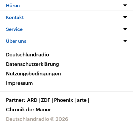
Programm
Hören
Alle Sendungen
Livestream
Kontakt
Die Nachrichten
Audios
Hörerservice
Service
Nachrichtenleicht
Podcasts
Social Media
FAQ
Über uns
Neue Beiträge auf dlf.de
Deutschlandfunk App
Newsletter
Deutschlandradio
Themen-Schwerpunkte
Nachrichten App
Deutschlandradio
Veranstaltungen
Presse
Frequenzen
Datenschutzerklärung
Musikliste
Ausbildung und Karriere
Nutzungsbedingungen
RSS
Transparenz
Impressum
Korrekturen
Barrierefreiheit
Partner
ARD
|
ZDF
|
Phoenix
|
arte
|
Chronik der Mauer
Deutschlandradio © 2026